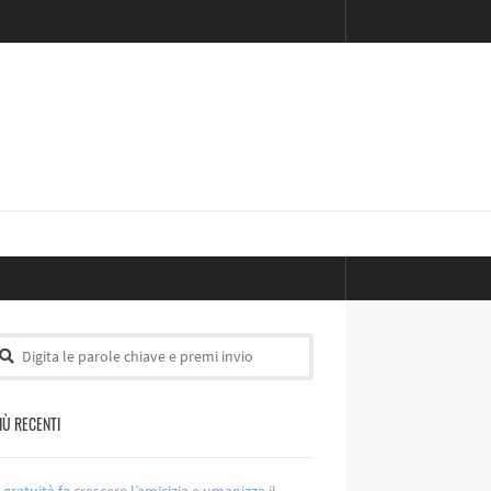
PIÙ RECENTI
 gratuità fa crescere l’amicizia e umanizza il