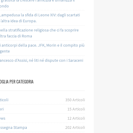
ondo
Lampedusa la sfida di Leone XIV: dagli scartati
’altra idea di Europa.
ella stratificazione religiosa che ci fa scoprire
altra faccia di Roma
i anticorpi della pace. JFK, Morin e il compito più
gente
ancesco d’Assisi, né liti né dispute con i Saraceni
OGLIA PER CATEGORIA
ticoli
350
Articoli
bri
15
Articoli
ews
12
Articoli
ssegna Stampa
202
Articoli