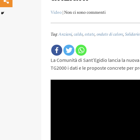
Video
| Non ci sono commenti
Tag:
Anziani
,
caldo
,
estate
,
ondate di calore
,
Solidarie
La Comunità di Sant’Egidio lancia la nuova
TG2000 i dati e le proposte concrete per pr