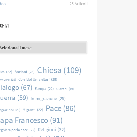
deo
25
Articoli
CHIVI
chivi
Chiesa
(109)
Anziani
(25)
rica
(22)
Corridoi Umanitari
(25)
nvivere
(19)
ialogo
(67)
Europa
(22)
Giovani
(19)
uerra
(59)
Immigrazione
(29)
Pace
(86)
Migranti
(22)
tegrazione
(20)
apa Francesco
(91)
Religioni
(32)
eghiera per la pace
(22)