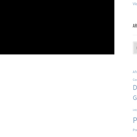
Vi
AR
Ar
Af
Co
D
G
in
P
Pr