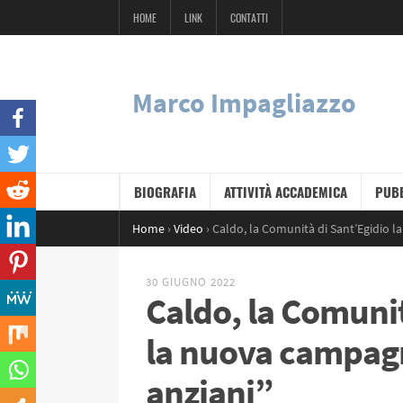
HOME
LINK
CONTATTI
Marco Impagliazzo
BIOGRAFIA
ATTIVITÀ ACCADEMICA
PUBB
Home
›
Video
›
Caldo, la Comunità di Sant’Egidio l
30 GIUGNO 2022
Caldo, la Comunit
la nuova campagn
anziani”