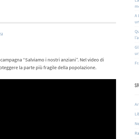
m
A 
un
Qu
tà
l’
Gl
ur
 campagna “Salviamo i nostri anziani”. Nel video di
Fr
oteggere la parte più fragile della popolazione.
SF
Ar
Li
N
Ra