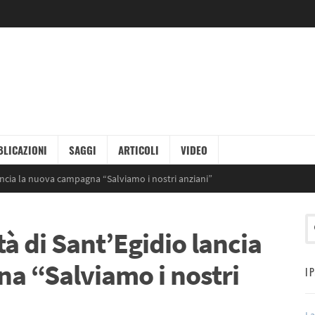
LICAZIONI
SAGGI
ARTICOLI
VIDEO
ancia la nuova campagna “Salviamo i nostri anziani”
à di Sant’Egidio lancia
a “Salviamo i nostri
I 
La