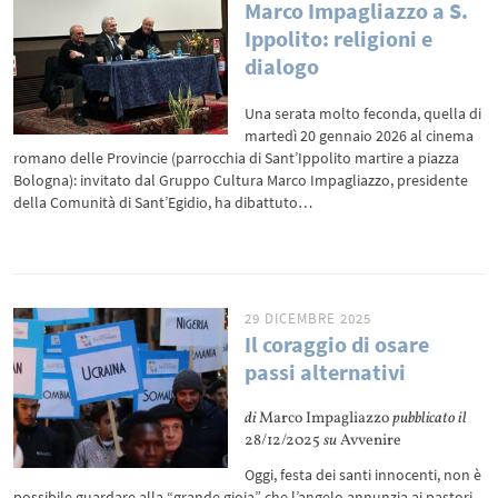
Marco Impagliazzo a S.
Ippolito: religioni e
dialogo
Una serata molto feconda, quella di
martedì 20 gennaio 2026 al cinema
romano delle Provincie (parrocchia di Sant’Ippolito martire a piazza
Bologna): invitato dal Gruppo Cultura Marco Impagliazzo, presidente
della Comunità di Sant’Egidio, ha dibattuto…
29 DICEMBRE 2025
Il coraggio di osare
passi alternativi
di
Marco Impagliazzo
pubblicato il
28/12/2025
su
Avvenire
Oggi, festa dei santi innocenti, non è
possibile guardare alla “grande gioia” che l’angelo annunzia ai pastori