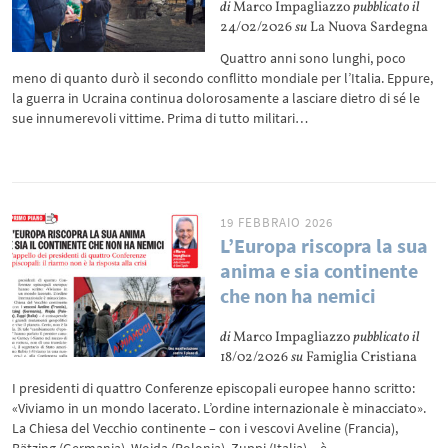
di
Marco Impagliazzo
pubblicato il
24/02/2026
su
La Nuova Sardegna
Quattro anni sono lunghi, poco
meno di quanto durò il secondo conflitto mondiale per l’Italia. Eppure,
la guerra in Ucraina continua dolorosamente a lasciare dietro di sé le
sue innumerevoli vittime. Prima di tutto militari…
19 FEBBRAIO 2026
L’Europa riscopra la sua
anima e sia continente
che non ha nemici
di
Marco Impagliazzo
pubblicato il
18/02/2026
su
Famiglia Cristiana
I presidenti di quattro Conferenze episcopali europee hanno scritto:
«Viviamo in un mondo lacerato. L’ordine internazionale è minacciato».
La Chiesa del Vecchio continente – con i vescovi Aveline (Francia),