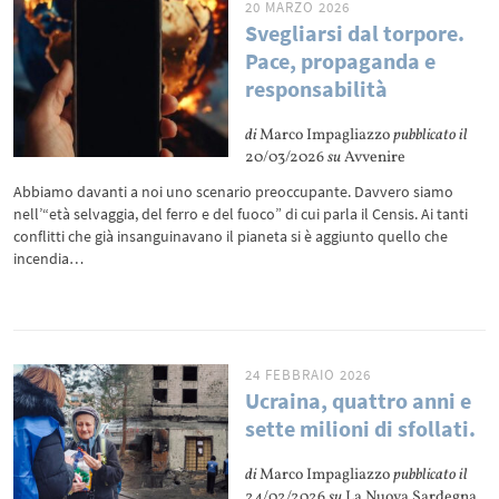
20 MARZO 2026
Svegliarsi dal torpore.
Pace, propaganda e
responsabilità
di
Marco Impagliazzo
pubblicato il
20/03/2026
su
Avvenire
Abbiamo davanti a noi uno scenario preoccupante. Davvero siamo
nell’“età selvaggia, del ferro e del fuoco” di cui parla il Censis. Ai tanti
conflitti che già insanguinavano il pianeta si è aggiunto quello che
incendia…
24 FEBBRAIO 2026
Ucraina, quattro anni e
sette milioni di sfollati.
di
Marco Impagliazzo
pubblicato il
24/02/2026
su
La Nuova Sardegna