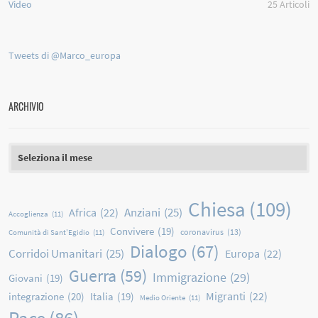
Video
25
Articoli
Tweets di @Marco_europa
ARCHIVIO
Archivio
Chiesa
(109)
Anziani
(25)
Africa
(22)
Accoglienza
(11)
Convivere
(19)
coronavirus
(13)
Comunità di Sant'Egidio
(11)
Dialogo
(67)
Corridoi Umanitari
(25)
Europa
(22)
Guerra
(59)
Immigrazione
(29)
Giovani
(19)
Migranti
(22)
integrazione
(20)
Italia
(19)
Medio Oriente
(11)
Pace
(86)