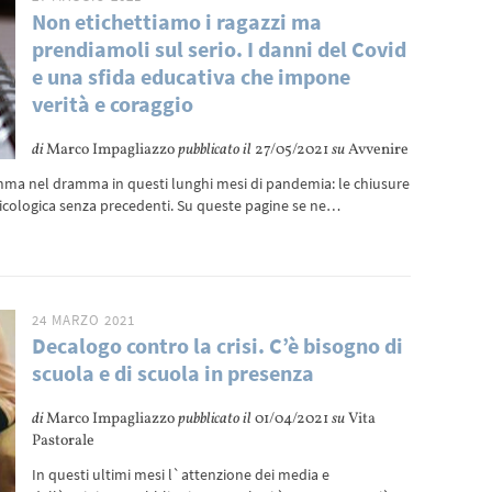
Non etichettiamo i ragazzi ma
prendiamoli sul serio. I danni del Covid
e una sfida educativa che impone
verità e coraggio
di
Marco Impagliazzo
pubblicato il
27/05/2021
su
Avvenire
amma nel dramma in questi lunghi mesi di pandemia: le chiusure
icologica senza precedenti. Su queste pagine se ne…
24 MARZO 2021
Decalogo contro la crisi. C’è bisogno di
scuola e di scuola in presenza
di
Marco Impagliazzo
pubblicato il
01/04/2021
su
Vita
Pastorale
In questi ultimi mesi l`attenzione dei media e