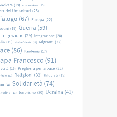
nvivere
(19)
coronavirus
(13)
orridoi Umanitari
(25)
ialogo
(67)
Europa
(22)
Guerra
(59)
ovani
(19)
mmigrazione
(29)
integrazione
(20)
Migranti
(22)
alia
(19)
Medio Oriente
(11)
ace
(86)
Pandemia
(17)
apa Francesco
(91)
Preghiera per la pace
(22)
vertà
(16)
Religioni
(32)
Rifugiati
(19)
ofughi
(12)
Solidarietà
(74)
ssia
(11)
Ucraina
(41)
terrorismo
(20)
litudine
(13)