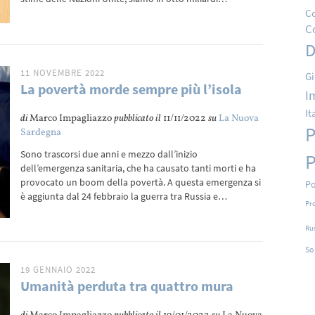
Co
C
D
11 NOVEMBRE 2022
Gi
La povertà morde sempre più l’isola
I
It
di
Marco Impagliazzo
pubblicato il
11/11/2022
su
La Nuova
P
Sardegna
Sono trascorsi due anni e mezzo dall’inizio
P
dell’emergenza sanitaria, che ha causato tanti morti e ha
provocato un boom della povertà. A questa emergenza si
Po
è aggiunta dal 24 febbraio la guerra tra Russia e…
Pr
Ru
So
19 GENNAIO 2022
Umanità perduta tra quattro mura