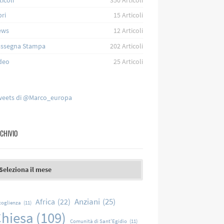
bri
15
Articoli
ews
12
Articoli
ssegna Stampa
202
Articoli
deo
25
Articoli
eets di @Marco_europa
CHIVIO
chivio
Anziani
(25)
Africa
(22)
coglienza
(11)
hiesa
(109)
Comunità di Sant'Egidio
(11)