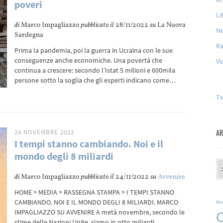
poveri
Li
di
Marco Impagliazzo
pubblicato il
28/11/2022
su
La Nuova
N
Sardegna
Ra
Prima la pandemia, poi la guerra in Ucraina con le sue
conseguenze anche economiche. Una povertà che
Vi
continua a crescere: secondo l’Istat 5 milioni e 600mila
persone sotto la soglia che gli esperti indicano come…
Tw
AR
24 NOVEMBRE 2022
I tempi stanno cambiando. Noi e il
mondo degli 8 miliardi
Ar
di
Marco Impagliazzo
pubblicato il
24/11/2022
su
Avvenire
HOME > MEDIA > RASSEGNA STAMPA > I TEMPI STANNO
CAMBIANDO. NOI E IL MONDO DEGLI 8 MILIARDI. MARCO
Ac
C
IMPAGLIAZZO SU AVVENIRE A metà novembre, secondo le
stime delle Nazioni Unite, siamo in otto miliardi…