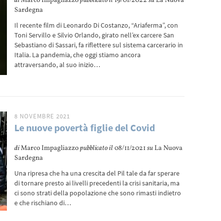
di
Marco Impagliazzo
pubblicato il
19/01/2022
su
La Nuova
Sardegna
Il recente film di Leonardo Di Costanzo, “Ariaferma”, con
Toni Servillo e Silvio Orlando, girato nell’ex carcere San
Sebastiano di Sassari, fa riflettere sul sistema carcerario in
Italia. La pandemia, che oggi stiamo ancora
attraversando, al suo inizio…
8 NOVEMBRE 2021
Le nuove povertà figlie del Covid
di
Marco Impagliazzo
pubblicato il
08/11/2021
su
La Nuova
Sardegna
Una ripresa che ha una crescita del Pil tale da far sperare
di tornare presto ai livelli precedenti la crisi sanitaria, ma
ci sono strati della popolazione che sono rimasti indietro
e che rischiano di…