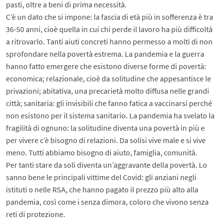
pasti, oltre a beni di prima necessità.
C’è un dato che si impone: la fascia di età più in sofferenza è tra
36-50 anni, cioè quella in cui chi perde il lavoro ha più difficoltà
a ritrovarlo. Tanti aiuti concreti hanno permesso a molti di non
sprofondare nella povertà estrema. La pandemia e la guerra
hanno fatto emergere che esistono diverse forme di povertà:
economica; relazionale, cioè da solitudine che appesantisce le
privazioni; abitativa, una precarietà molto diffusa nelle grandi
città; sanitaria: gli invisibili che fanno fatica a vaccinarsi perché
non esistono per il sistema sanitario. La pandemia ha svelato la
fragilità di ognuno: la solitudine diventa una povertà in più e
per vivere c’è bisogno di relazioni. Da solisi vive male e si vive
meno. Tutti abbiamo bisogno di aiuto, famiglia, comunità.
Per tanti stare da soli diventa un’aggravante della povertà. Lo
sanno bene le principali vittime del Covid: gli anziani negli
istituti o nelle RSA, che hanno pagato il prezzo più alto alla
pandemia, così come i senza dimora, coloro che vivono senza
reti di protezione.