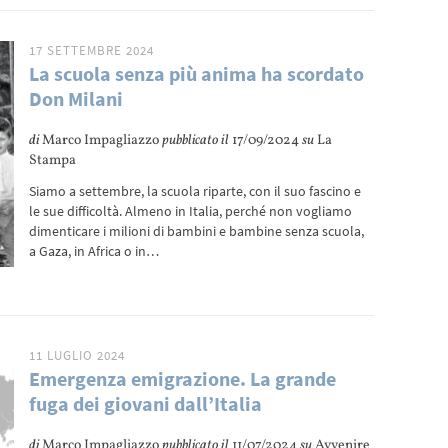
17 SETTEMBRE 2024
La scuola senza più anima ha scordato
Don Milani
di
Marco Impagliazzo
pubblicato il
17/09/2024
su
La
Stampa
Siamo a settembre, la scuola riparte, con il suo fascino e
le sue difficoltà. Almeno in Italia, perché non vogliamo
dimenticare i milioni di bambini e bambine senza scuola,
a Gaza, in Africa o in…
11 LUGLIO 2024
Emergenza emigrazione. La grande
fuga dei giovani dall’Italia
di
Marco Impagliazzo
pubblicato il
11/07/2024
su
Avvenire