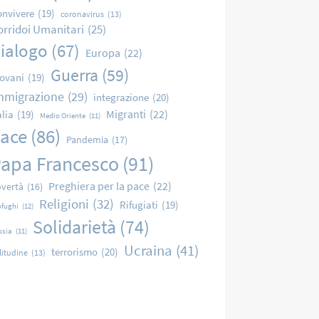
nvivere
(19)
coronavirus
(13)
orridoi Umanitari
(25)
ialogo
(67)
Europa
(22)
Guerra
(59)
ovani
(19)
mmigrazione
(29)
integrazione
(20)
Migranti
(22)
alia
(19)
Medio Oriente
(11)
ace
(86)
Pandemia
(17)
apa Francesco
(91)
Preghiera per la pace
(22)
vertà
(16)
Religioni
(32)
Rifugiati
(19)
ofughi
(12)
Solidarietà
(74)
ssia
(11)
Ucraina
(41)
terrorismo
(20)
litudine
(13)