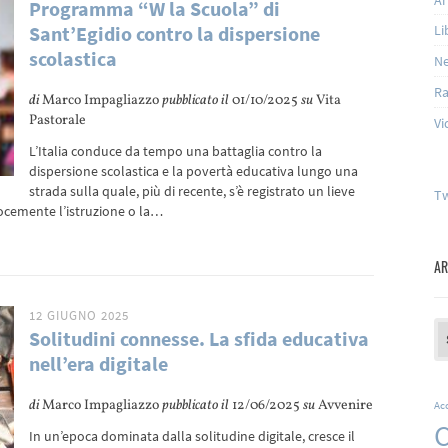
Programma “W la Scuola” di
Sant’Egidio contro la dispersione
Li
scolastica
N
Ra
di
Marco Impagliazzo
pubblicato il
01/10/2025
su
Vita
Pastorale
Vi
L’Italia conduce da tempo una battaglia contro la
dispersione scolastica e la povertà educativa lungo una
strada sulla quale, più di recente, s’è registrato un lieve
Tw
cemente l’istruzione o la…
AR
12 GIUGNO 2025
Ar
Solitudini connesse. La sfida educativa
nell’era digitale
di
Marco Impagliazzo
pubblicato il
12/06/2025
su
Avvenire
Ac
C
In un’epoca dominata dalla solitudine digitale, cresce il