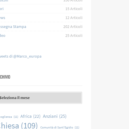
bri
15
Articoli
ews
12
Articoli
ssegna Stampa
202
Articoli
deo
25
Articoli
eets di @Marco_europa
CHIVIO
chivio
Anziani
(25)
Africa
(22)
coglienza
(11)
hiesa
(109)
Comunità di Sant'Egidio
(11)