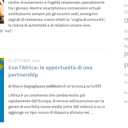
rischio di isolamento e fragilità relazionale, specialmente
Co
tra i giovani. Mentre smartphone e connessioni virtuali
C
sostituiscono sempre più gli incontri reali, emergono
D
segnali di resistenza: cresce infatti la “voglia di comunità”,
la ricerca di autenticità e di relazioni umane vere,
Gi
i “noi”.
I
It
P
31 OTTOBRE 2024
P
Con l’Africa: le opportunità di una
partnership
Po
Pr
di
Marco Impagliazzo
pubblicato il
10/10/2024
su
CeSPI
Ru
L’Africa è un continente che cambia molto più
rapidamente dell’Europa. Si innova nell’economia con la
So
genesi di una folta classe media (oltre 300 milioni) a cui si
aggiunge un tipo nuovo di diaspora africana nel…