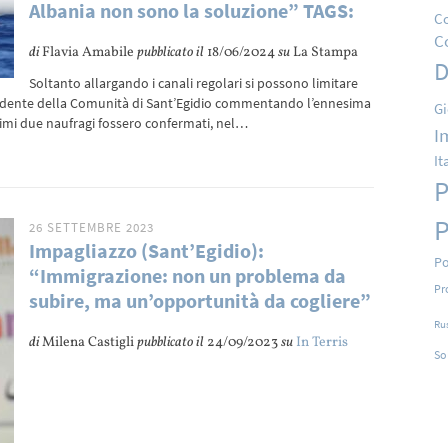
Albania non sono la soluzione” TAGS:
Co
C
di
Flavia Amabile
pubblicato il
18/06/2024
su
La Stampa
D
Soltanto allargando i canali regolari si possono limitare
esidente della Comunità di Sant’Egidio commentando l’ennesima
Gi
ultimi due naufragi fossero confermati, nel…
I
It
P
P
26 SETTEMBRE 2023
Impagliazzo (Sant’Egidio):
Po
“Immigrazione: non un problema da
Pr
subire, ma un’opportunità da cogliere”
Ru
di
Milena Castigli
pubblicato il
24/09/2023
su
In Terris
So