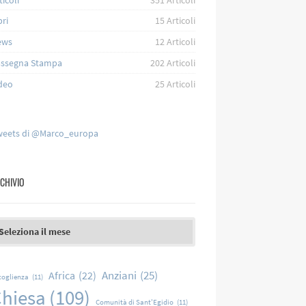
bri
15
Articoli
ews
12
Articoli
ssegna Stampa
202
Articoli
deo
25
Articoli
eets di @Marco_europa
CHIVIO
chivio
Anziani
(25)
Africa
(22)
coglienza
(11)
hiesa
(109)
Comunità di Sant'Egidio
(11)