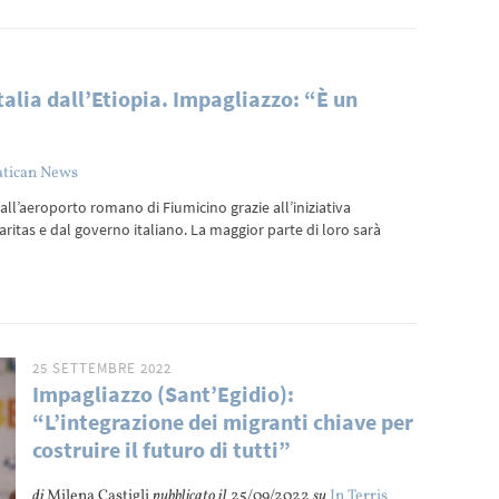
Italia dall’Etiopia. Impagliazzo: “È un
atican News
ti all’aeroporto romano di Fiumicino grazie all’iniziativa
ritas e dal governo italiano. La maggior parte di loro sarà
25 SETTEMBRE 2022
Impagliazzo (Sant’Egidio):
“L’integrazione dei migranti chiave per
costruire il futuro di tutti”
di
Milena Castigli
pubblicato il
25/09/2022
su
In Terris