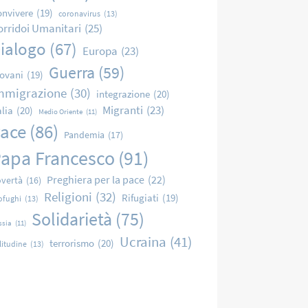
nvivere
(19)
coronavirus
(13)
orridoi Umanitari
(25)
ialogo
(67)
Europa
(23)
Guerra
(59)
ovani
(19)
mmigrazione
(30)
integrazione
(20)
Migranti
(23)
alia
(20)
Medio Oriente
(11)
ace
(86)
Pandemia
(17)
apa Francesco
(91)
Preghiera per la pace
(22)
vertà
(16)
Religioni
(32)
Rifugiati
(19)
ofughi
(13)
Solidarietà
(75)
ssia
(11)
Ucraina
(41)
terrorismo
(20)
litudine
(13)