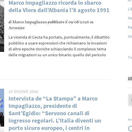
Marco Impagliazzo ricorda lo sbarco
della Vlora dall’Albania l’8 agosto 1991
Li
N
di
Marco Impagliazzo
pubblicato il
09/08/2026
su
Ra
Avvenire
Vi
La vicenda di Ceuta ha portato, puntualmente, il dibattito
pubblico a usare espressioni che richiamano le invasioni
di altre epoche storiche schiacciando il complesso tema
delle migrazioni su un unico binario: quello del pericolo
Tw
AR
19 GIUGNO 2024
Ar
Intervista de “La Stampa” a Marco
Impagliazzo, presidente di
Sant’Egidio: “Servono canali di
ingresso regolari. L’Italia diventi un
Ac
C
porto sicuro europeo, i centri in