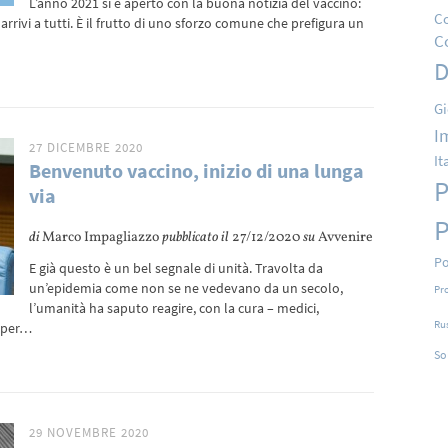
L’anno 2021 si è aperto con la buona notizia del vaccino:
Co
arrivi a tutti. È il frutto di uno sforzo comune che prefigura un
C
D
Gi
I
27 DICEMBRE 2020
It
Benvenuto vaccino, inizio di una lunga
P
via
P
di
Marco Impagliazzo
pubblicato il
27/12/2020
su
Avvenire
Po
E già questo è un bel segnale di unità. Travolta da
un’epidemia come non se ne vedevano da un secolo,
Pr
l’umanità ha saputo reagire, con la cura – medici,
Ru
i per…
So
29 NOVEMBRE 2020