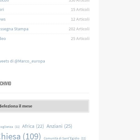
bri
15
Articoli
ews
12
Articoli
ssegna Stampa
202
Articoli
deo
25
Articoli
eets di @Marco_europa
CHIVIO
chivio
Anziani
(25)
Africa
(22)
coglienza
(11)
hiesa
(109)
Comunità di Sant'Egidio
(11)