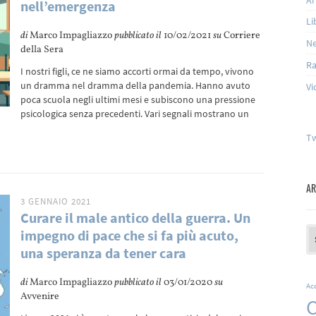
nell’emergenza
Li
di
Marco Impagliazzo
pubblicato il
10/02/2021
su
Corriere
N
della Sera
Ra
I nostri figli, ce ne siamo accorti ormai da tempo, vivono
un dramma nel dramma della pandemia. Hanno avuto
Vi
poca scuola negli ultimi mesi e subiscono una pressione
psicologica senza precedenti. Vari segnali mostrano un
Tw
AR
3 GENNAIO 2021
Curare il male antico della guerra. Un
Ar
impegno di pace che si fa più acuto,
una speranza da tener cara
di
Marco Impagliazzo
pubblicato il
03/01/2020
su
Ac
Avvenire
C