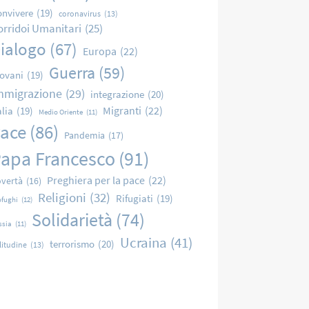
nvivere
(19)
coronavirus
(13)
orridoi Umanitari
(25)
ialogo
(67)
Europa
(22)
Guerra
(59)
ovani
(19)
mmigrazione
(29)
integrazione
(20)
Migranti
(22)
alia
(19)
Medio Oriente
(11)
ace
(86)
Pandemia
(17)
apa Francesco
(91)
Preghiera per la pace
(22)
vertà
(16)
Religioni
(32)
Rifugiati
(19)
ofughi
(12)
Solidarietà
(74)
ssia
(11)
Ucraina
(41)
terrorismo
(20)
litudine
(13)