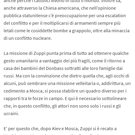
anche perché i cattolici vivono in tutto il mondo. Inoltre sa,
anche attraverso la Chiesa americana, che nell’opinione
pubblica statunitense c’è preoccupazione per una escalation
del conflitto e per il moltiplicarsi di armamenti sempre più
letali come le cosiddette bombe a grappolo, oltre alla minaccia
di un conflitto nucleare.
La missione di Zuppi punta prima di tutto ad ottenere qualche
gesto umanitario a vantaggio dei più fragili, come il ritorno a
casa dei bambini del Donbass sottratti alle loro famiglie dai
russi. Ma con la convinzione che dietro quella che, agli occhi di
alcuni, può sembrare una missione velleitaria o, addirittura, un
cedimento a Mosca, si possa stabilire un quadro diverso per i
rapporti tra le forze in campo. E qui è necessario sottolineare
che, in questo conflitto, gli attori non sono solo i russi e gli
ucraini.
E’ per questo che, dopo Kiev e Mosca, Zuppi si è recato a