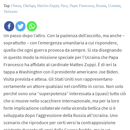
Tag:
Chiesa
,
Dialogo
,
Matteo Zuppi
,
Pace
,
Papa Francesco
,
Russia
,
Ucraina
,
Vaticano
Un passo dopo l’altro. Con la pazienza dell’ascolto, ma anche –
soprattutto – con l’emergenza umanitaria a cui rispondere,
quella che ogni guerra provoca da sempre. Si sta disegnando
in questo modo la missione speciale per l’Ucraina che Papa
Francesco ha affidato al cardinale Matteo Zuppi. È di ieri la
tappa a Washington con il presidente americano Joe Biden.
Visita prevista e attesa. Gli Stati Uniti non rappresentano
certamente un attore qualsiasi nel conflitto in corso. Non solo
perché sono una “superpotenza” interessata a (quasi) tutto ciò
che si muove nello scacchiere internazionale, ma per la loro
forte implicazione collaterale nella vicenda bellica che si è
sviluppata dopo l’aggressione della Russia all’Ucraina. Uno
scenario che riproduce per certi versi la contrapposizione
esistente durante gli anni della Guerra fredda, ma in un