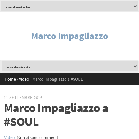
Marco Impagliazzo
Home
›
Video
›
Marco Impagliazzo a #SOUL
11 SETTEMBRE 2016
Marco Impagliazzo a
#SOUL
Video
| Non ci sono commenti