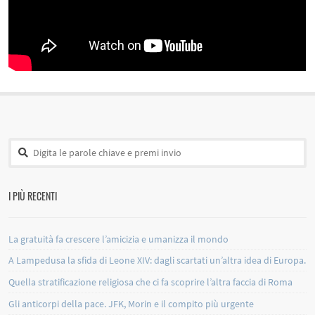
I PIÙ RECENTI
La gratuità fa crescere l’amicizia e umanizza il mondo
A Lampedusa la sfida di Leone XIV: dagli scartati un’altra idea di Europa.
Quella stratificazione religiosa che ci fa scoprire l’altra faccia di Roma
Gli anticorpi della pace. JFK, Morin e il compito più urgente