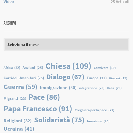
Video
25
Articoli
ARCHIVI
Archivi
Chiesa
(109)
Anziani
(25)
Africa
(22)
Convivere
(19)
Dialogo
(67)
Corridoi Umanitari
(25)
Europa
(23)
Giovani
(19)
Guerra
(59)
Immigrazione
(30)
integrazione
(20)
Italia
(20)
Pace
(86)
Migranti
(23)
Papa Francesco
(91)
Preghiera per la pace
(22)
Solidarietà
(75)
Religioni
(32)
terrorismo
(20)
Ucraina
(41)