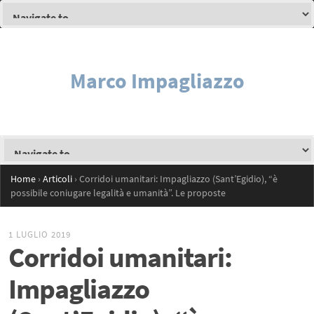
Marco Impagliazzo
Home
›
Articoli
›
Corridoi umanitari: Impagliazzo (Sant’Egidio), “è
possibile coniugare legalità e umanità”. Le proposte
1 LUGLIO 2019
Corridoi umanitari:
Impagliazzo