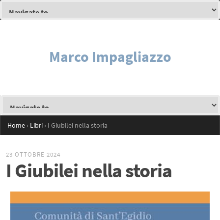
Marco Impagliazzo
Home
›
Libri
›
I Giubilei nella storia
23 OTTOBRE 2024
I Giubilei nella storia