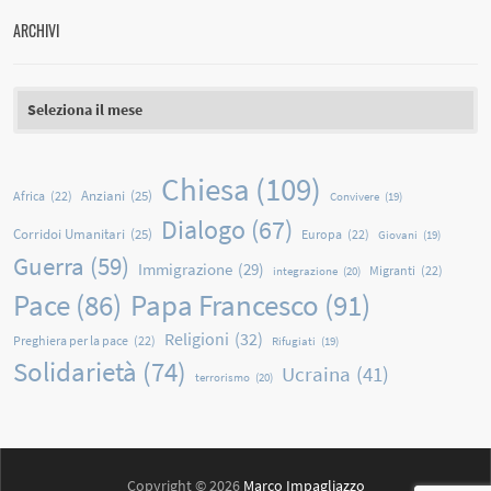
ARCHIVI
Archivi
Chiesa
(109)
Anziani
(25)
Africa
(22)
Convivere
(19)
Dialogo
(67)
Corridoi Umanitari
(25)
Europa
(22)
Giovani
(19)
Guerra
(59)
Immigrazione
(29)
Migranti
(22)
integrazione
(20)
Papa Francesco
(91)
Pace
(86)
Religioni
(32)
Preghiera per la pace
(22)
Rifugiati
(19)
Solidarietà
(74)
Ucraina
(41)
terrorismo
(20)
Copyright © 2026
Marco Impagliazzo