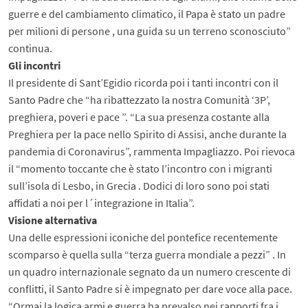
guerre e del cambiamento climatico, il Papa è stato un padre
per milioni di persone , una guida su un terreno sconosciuto”
continua.
Gli incontri
Il presidente di Sant’Egidio ricorda poi i tanti incontri con il
Santo Padre che “ha ribattezzato la nostra Comunità ‘3P’,
preghiera, poveri e pace ”. “La sua presenza costante alla
Preghiera per la pace nello Spirito di Assisi, anche durante la
pandemia di Coronavirus”, rammenta Impagliazzo. Poi rievoca
il “momento toccante che è stato l’incontro con i migranti
sull’isola di Lesbo, in Grecia . Dodici di loro sono poi stati
affidati a noi per l´integrazione in Italia”.
Visione alternativa
Una delle espressioni iconiche del pontefice recentemente
scomparso è quella sulla “terza guerra mondiale a pezzi” . In
un quadro internazionale segnato da un numero crescente di
conflitti, il Santo Padre si è impegnato per dare voce alla pace.
“Ormai la logica armi e guerra ha prevalso nei rapporti fra i