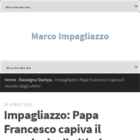
Marco Impagliazzo
Home
›
Rassegna Stampa
›
Impagliazzo: Papa Francesco capiva il
mondo dagli ultimi
29 APRILE 2025
Impagliazzo: Papa
Francesco capiva il