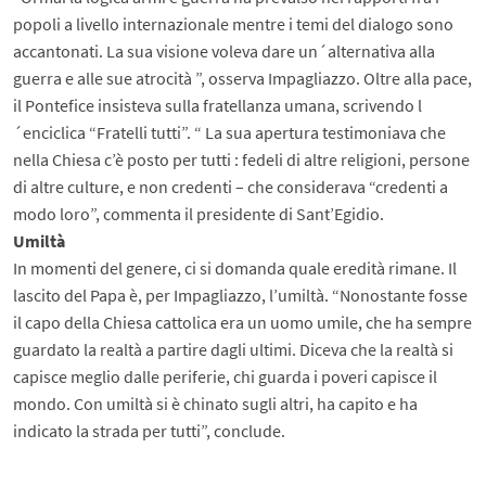
popoli a livello internazionale mentre i temi del dialogo sono
accantonati. La sua visione voleva dare un´alternativa alla
guerra e alle sue atrocità ”, osserva Impagliazzo. Oltre alla pace,
il Pontefice insisteva sulla fratellanza umana, scrivendo l
´enciclica “Fratelli tutti”. “ La sua apertura testimoniava che
nella Chiesa c’è posto per tutti : fedeli di altre religioni, persone
di altre culture, e non credenti – che considerava “credenti a
modo loro”, commenta il presidente di Sant’Egidio.
Umiltà
In momenti del genere, ci si domanda quale eredità rimane. Il
lascito del Papa è, per Impagliazzo, l’umiltà. “Nonostante fosse
il capo della Chiesa cattolica era un uomo umile, che ha sempre
guardato la realtà a partire dagli ultimi. Diceva che la realtà si
capisce meglio dalle periferie, chi guarda i poveri capisce il
mondo. Con umiltà si è chinato sugli altri, ha capito e ha
indicato la strada per tutti”, conclude.