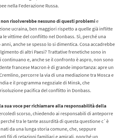
pee nella Federazione Russa.
, non risolverebbe nessuno di questi problemi
e
one ucraina, ben maggiori rispetto a quelle già inflitte
la le vittime del conflitto nel Donbass. Sì, perché una
to anni, anche se spesso lo si dimentica. Cosa accadrebbe
gimento di altri Paesi? Trattative frenetiche sono in
niti continuano e, anche se il confronto è aspro, non sono
residente francese Macron è di grande importanza: apre un
Cremlino, percorre la via di una mediazione tra Mosca e
mandia e il programma negoziale di Minsk, che
isoluzione pacifica del conflitto in Donbass.
la sua voce per richiamare alla responsabilità della
rcoledì scorso, chiedendo ai responsabili di anteporre
, perché tra le tante assurdità di questa questione c`è
unati da una lunga storia comune, che, seppure
nti fili di relazioni familiari e amicali, nonché un