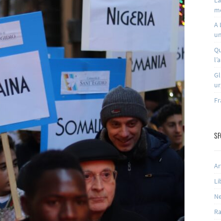
m
A 
un
Qu
l’
Gl
ur
Fr
SF
Ar
Li
N
Ra