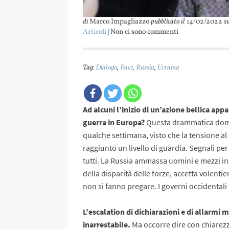
di
Marco Impagliazzo
pubblicato il
14/02/2022
s
Articoli
| Non ci sono commenti
Tag:
Dialogo
,
Pace
,
Russia
,
Ucraina
Ad alcuni l’inizio di un’azione bellica app
guerra in Europa?
Questa drammatica doman
qualche settimana, visto che la tensione a
raggiunto un livello di guardia. Segnali per
tutti. La Russia ammassa uomini e mezzi in 
della disparità delle forze, accetta volentieri
non si fanno pregare. I governi occidentali 
L’escalation di dichiarazioni e di allarmi 
inarrestabile.
Ma occorre dire con chiarezza