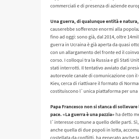
commerciali e di presenza di aziende euro
Una guerra, di qualunque entità e natura
causerebbe sofferenze enormi alla popolazi
fino ad oggi: sono già, dal 2014, oltre 14mi
guerra in Ucraina è già aperta da quasi ot
con un allargamento del fronte ed il coinvol
corso. I colloqui tra la Russia e gli Stati U
stati interrotti. Il tentativo avviato dal p
autorevole canale di comunicazione con il 
Kiev, cerca di riattivare il formato di Nor
costituiscono l`unica piattaforma per una r
Papa Francesco non si stanca di sollevare 
pace. «La guerra è una pazzia»
ha detto me
l`interesse comune a quello delle parti. Sì
anche quella di due popoli in lotta, accom
costellata da conflitti, ha generato anche ta