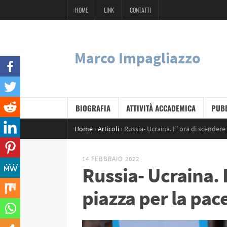
HOME
LINK
CONTATTI
Marco Impagliazzo
BIOGRAFIA
ATTIVITÀ ACCADEMICA
PUBB
Home
›
Articoli
›
Russia- Ucraina. E’ ora di scendere
14 FEBBRAIO 2022
Russia- Ucraina. 
piazza per la pac