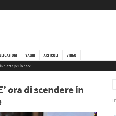
LICAZIONI
SAGGI
ARTICOLI
VIDEO
 in piazza per la pace
E’ ora di scendere in
e
I 
La