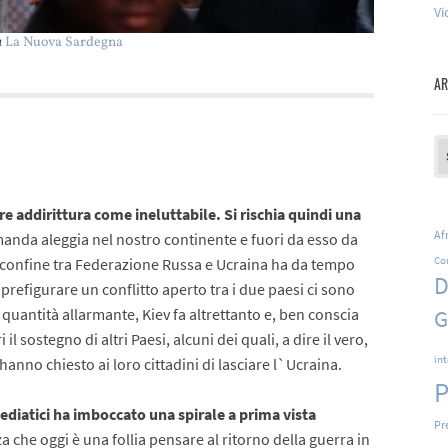
Vi
u
La Nuova Sardegna
AR
Ar
are addirittura come ineluttabile. Si rischia quindi una
Af
da aleggia nel nostro continente e fuori da esso da
Co
l confine tra Federazione Russa e Ucraina ha da tempo
D
 prefigurare un conflitto aperto tra i due paesi ci sono
quantità allarmante, Kiev fa altrettanto e, ben conscia
G
 il sostegno di altri Paesi, alcuni dei quali, a dire il vero,
in
hanno chiesto ai loro cittadini di lasciare l`Ucraina.
P
mediatici ha imboccato una spirale a prima vista
Pr
 che oggi è una follia pensare al ritorno della guerra in