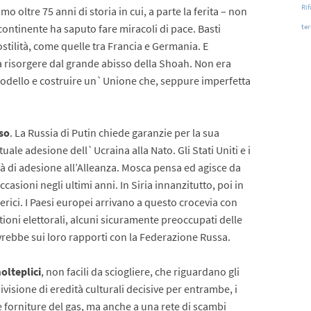
Rif
o oltre 75 anni di storia in cui, a parte la ferita – non
te
continente ha saputo fare miracoli di pace. Basti
ostilità, come quelle tra Francia e Germania. E
a a risorgere dal grande abisso della Shoah. Non era
odello e costruire un`Unione che, seppure imperfetta
sso
. La Russia di Putin chiede garanzie per la sua
ale adesione dell`Ucraina alla Nato. Gli Stati Uniti e i
rtà di adesione all’Alleanza. Mosca pensa ed agisce da
casioni negli ultimi anni. In Siria innanzitutto, poi in
ferici. I Paesi europei arrivano a questo crocevia con
stioni elettorali, alcuni sicuramente preoccupati delle
rebbe sui loro rapporti con la Federazione Russa.
olteplici
, non facili da sciogliere, che riguardano gli
ivisione di eredità culturali decisive per entrambe, i
le forniture del gas, ma anche a una rete di scambi