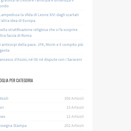
ondo
Lampedusa la sfida di Leone XIV: dagli scartati
’altra idea di Europa.
ella stratificazione religiosa che ci fa scoprire
altra faccia di Roma
i anticorpi della pace. JFK, Morin e il compito più
gente
ancesco d’Assisi, né liti né dispute con i Saraceni
OGLIA PER CATEGORIA
ticoli
350
Articoli
bri
15
Articoli
ews
12
Articoli
ssegna Stampa
202
Articoli