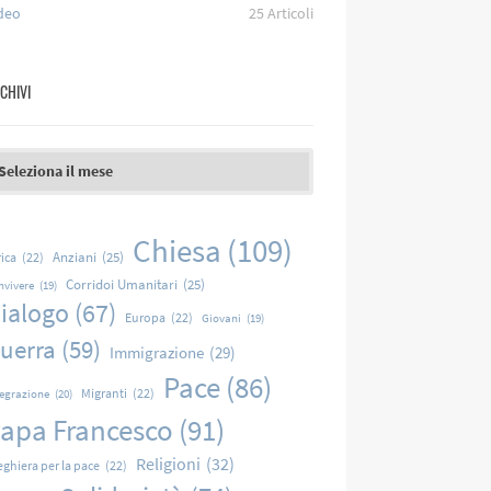
deo
25
Articoli
CHIVI
chivi
Chiesa
(109)
Anziani
(25)
rica
(22)
Corridoi Umanitari
(25)
nvivere
(19)
ialogo
(67)
Europa
(22)
Giovani
(19)
uerra
(59)
Immigrazione
(29)
Pace
(86)
Migranti
(22)
tegrazione
(20)
apa Francesco
(91)
Religioni
(32)
eghiera per la pace
(22)