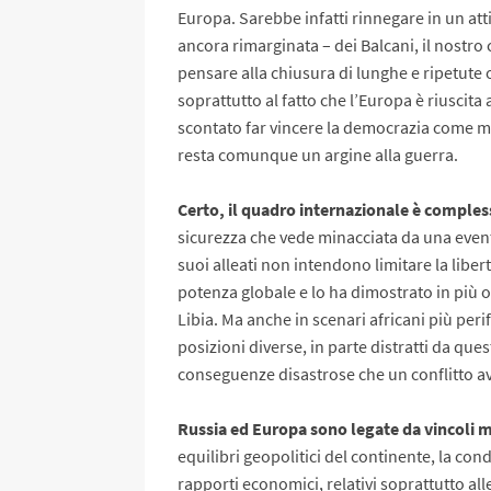
Europa. Sarebbe infatti rinnegare in un attim
ancora rimarginata – dei Balcani, il nostro 
pensare alla chiusura di lunghe e ripetute 
soprattutto al fatto che l’Europa è riuscit
scontato far vincere la democrazia come m
resta comunque un argine alla guerra.
Certo, il quadro internazionale è comple
sicurezza che vede minacciata da una eventu
suoi alleati non intendono limitare la libe
potenza globale e lo ha dimostrato in più oc
Libia. Ma anche in scenari africani più peri
posizioni diverse, in parte distratti da que
conseguenze disastrose che un conflitto av
Russia ed Europa sono legate da vincoli m
equilibri geopolitici del continente, la cond
rapporti economici, relativi soprattutto al