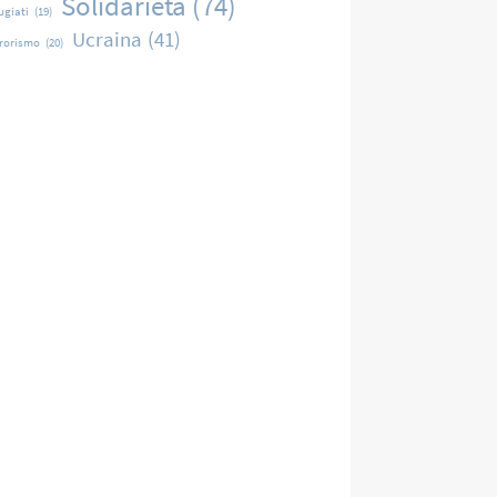
Solidarietà
(74)
ugiati
(19)
Ucraina
(41)
rrorismo
(20)