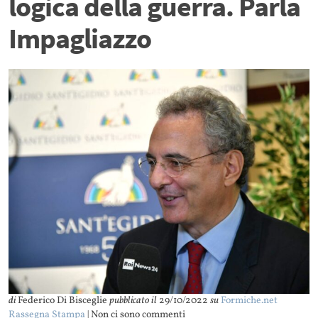
logica della guerra. Parla
Impagliazzo
di
Federico Di Bisceglie
pubblicato il
29/10/2022
su
Formiche.net
Rassegna Stampa
| Non ci sono commenti