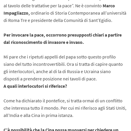
al tavolo delle trattative per la pace”. Ne è convinto
Marco
Impagliazzo,
ordinario di Storia Contemporanea all’università
di Roma Tre e presidente della Comunità di Sant’Egidio.
Per invocare la pace, occorrono presupposti chiari a partire
dal riconoscimento di invasore e invaso.
Mi pare che i ripetuti appelli del papa sotto questo profilo
siano del tutto incontrovertibili. Ora si tratta di capire quanto
gli interlocutori, anche al di la di Russia e Ucraina siano
disposti a prendere posizione nei tavoli di pace.
A quali interlocutori si riferisce?
Come ha dichiarato il pontefice, si tratta ormai di un conflitto
che interessa tutto il mondo. Per cui mi riferisco agli Stati Uniti,
all’India e alla Cina in prima istanza.
C’è possibilità che la Cina possa muoversi per chiedere un