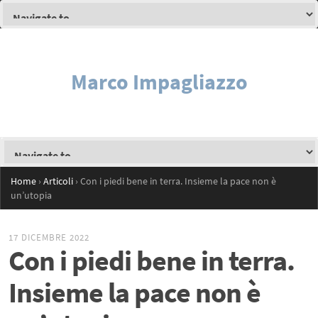
Marco Impagliazzo
Home
›
Articoli
›
Con i piedi bene in terra. Insieme la pace non è
un’utopia
17 DICEMBRE 2022
Con i piedi bene in terra.
Insieme la pace non è