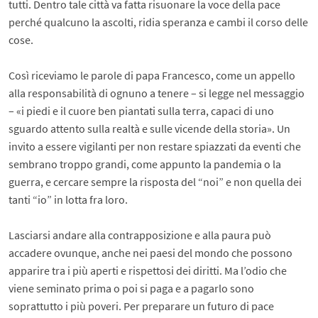
tutti. Dentro tale città va fatta risuonare la voce della pace
perché qualcuno la ascolti, ridia speranza e cambi il corso delle
cose.
Così riceviamo le parole di papa Francesco, come un appello
alla responsabilità di ognuno a tenere – si legge nel messaggio
– «i piedi e il cuore ben piantati sulla terra, capaci di uno
sguardo attento sulla realtà e sulle vicende della storia». Un
invito a essere vigilanti per non restare spiazzati da eventi che
sembrano troppo grandi, come appunto la pandemia o la
guerra, e cercare sempre la risposta del “noi” e non quella dei
tanti “io” in lotta fra loro.
Lasciarsi andare alla contrapposizione e alla paura può
accadere ovunque, anche nei paesi del mondo che possono
apparire tra i più aperti e rispettosi dei diritti. Ma l’odio che
viene seminato prima o poi si paga e a pagarlo sono
soprattutto i più poveri. Per preparare un futuro di pace