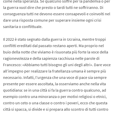
come nella speranza. Se qualcuno soffre per la pandemia o per
la guerra vuol dire che presto o tardi tutti ne soffriranno. Di
conseguenza tutti ne devono essere consapevoli e coinvolti nel
dare una risposta comune per superare insieme ogni crisi
sanitaria o conflittuale.
Il 2022 è stato segnato dalla guerra in Ucraina, mentre troppi
conflitti ereditati dal passato restano aperti. Ma proprio nel
buio della notte che viviamo è risuonata più forte la voce della
ragionevolezza e della sapienza racchiusa nelle parole di
Francesco: «Abbiamo tutti bisogno gli uni degli altri». Dare voce
all’impegno per realizzare la fratellanza umana è sempre più
necessario. Infatti, l’urgenza che una voce di pace sia sempre
presente per essere ascoltata, la osserviamo anche nella vita
quotidiana: se in una città si fa la guerra contro qualcuno, ad
esempio contro una minoranza o per motivi religiosi o etnici,
contro un ceto o una classe o contro i poveri, ecco che questa
città si spacca, si divide e si prepara allo scontro di tutti contro