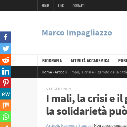
HOME
LINK
CONTATTI
Marco Impagliazzo
BIOGRAFIA
ATTIVITÀ ACCADEMICA
PUBB
Home
›
Articoli
›
I mali, la crisi e il gemito della ci
5 LUGLIO 2019
I mali, la crisi e i
la solidarietà pu
Articoli
,
Rassegna Stampa
| Non ci sono comme