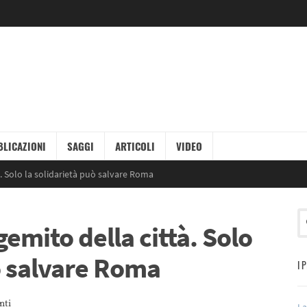
LICAZIONI
SAGGI
ARTICOLI
VIDEO
ttà. Solo la solidarietà può salvare Roma
l gemito della città. Solo
ò salvare Roma
I 
nti
La