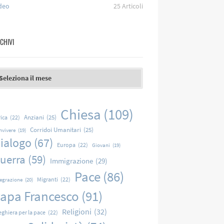
deo
25
Articoli
CHIVI
chivi
Chiesa
(109)
Anziani
(25)
rica
(22)
Corridoi Umanitari
(25)
nvivere
(19)
ialogo
(67)
Europa
(22)
Giovani
(19)
uerra
(59)
Immigrazione
(29)
Pace
(86)
Migranti
(22)
tegrazione
(20)
apa Francesco
(91)
Religioni
(32)
eghiera per la pace
(22)