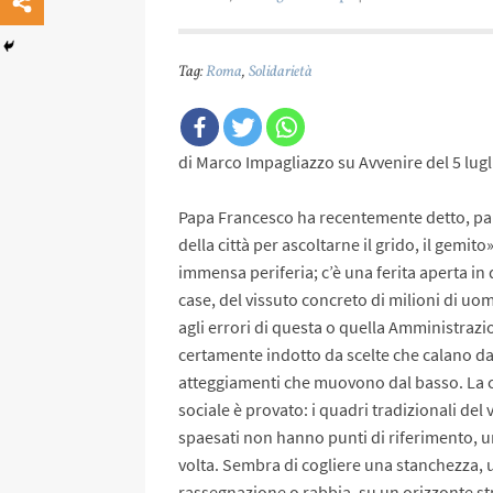
Tag:
Roma
,
Solidarietà
di Marco Impagliazzo su Avvenire del 5 lug
Papa Francesco ha recentemente detto, pa
della città per ascoltarne il grido, il gemito
immensa periferia; c’è una ferita aperta in
case, del vissuto concreto di milioni di uo
agli errori di questa o quella Amministrazi
certamente indotto da scelte che calano da
atteggiamenti che muovono dal basso. La citt
sociale è provato: i quadri tradizionali del
spaesati non hanno punti di riferimento, u
volta. Sembra di cogliere una stanchezza, 
rassegnazione o rabbia, su un orizzonte st