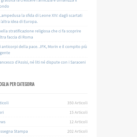
ondo
Lampedusa la sfida di Leone XIV: dagli scartati
’altra idea di Europa.
ella stratificazione religiosa che ci fa scoprire
altra faccia di Roma
i anticorpi della pace. JFK, Morin e il compito più
gente
ancesco d’Assisi, né liti né dispute con i Saraceni
OGLIA PER CATEGORIA
ticoli
350
Articoli
bri
15
Articoli
ews
12
Articoli
ssegna Stampa
202
Articoli