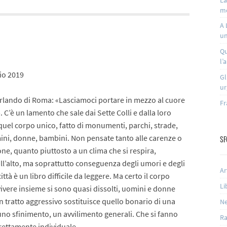
m
A 
un
Qu
l’
lio 2019
Gl
ur
rlando di Roma: «Lasciamoci portare in mezzo al cuore
Fr
». C’è un lamento che sale dai Sette Colli e dalla loro
 quel corpo unico, fatto di monumenti, parchi, strade,
mini, donne, bambini. Non pensate tanto alle carenze o
SF
one, quanto piuttosto a un clima che si respira,
ll’alto, ma soprattutto conseguenza degli umori e degli
Ar
à è un libro difficile da leggere. Ma certo il corpo
Li
 vivere insieme si sono quasi dissolti, uomini e donne
n tratto aggressivo sostituisce quello bonario di una
N
uno sfinimento, un avvilimento generali. Che si fanno
Ra
rettamente individuale.