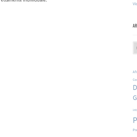
Vi
AR
Ar
Af
Co
D
G
in
P
Pr