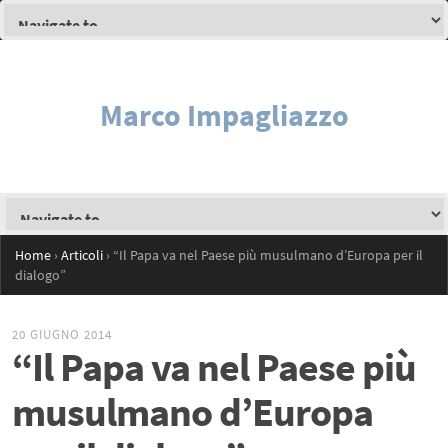
Marco Impagliazzo
Home
›
Articoli
›
“Il Papa va nel Paese più musulmano d’Europa per il
dialogo”
20 GIUGNO 2014
“Il Papa va nel Paese più
musulmano d’Europa