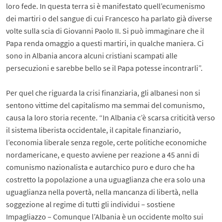
loro fede. In questa terra si è manifestato quell’ecumenismo
dei martiri o del sangue di cui Francesco ha parlato già diverse
volte sulla scia di Giovanni Paolo II. Si può immaginare che il
Papa renda omaggio a questi martiri, in qualche maniera. Ci
sono in Albania ancora alcuni cristiani scampati alle
persecuzioni e sarebbe bello se il Papa potesse incontrarli”.
Per quel che riguarda la crisi finanziaria, gli albanesi non si
sentono vittime del capitalismo ma semmai del comunismo,
causa la loro storia recente. “In Albania c’è scarsa criticità verso
il sistema liberista occidentale, il capitale finanziario,
l’economia liberale senza regole, certe politiche economiche
nordamericane, e questo avviene per reazione a 45 anni di
comunismo nazionalista e autarchico puro e duro che ha
costretto la popolazione a una uguaglianza che era solo una
uguaglianza nella povertà, nella mancanza di libertà, nella
soggezione al regime di tutti gli individui – sostiene
Impagliazzo – Comunque l’Albania è un occidente molto sui