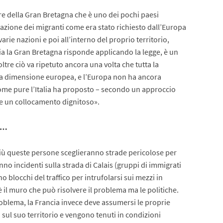
re della Gran Bretagna che è uno dei pochi paesi
cazione dei migranti come era stato richiesto dall’Europa
varie nazioni e poi all’interno del proprio territorio,
ia la Gran Bretagna risponde applicando la legge, è un
oltre ciò va ripetuto ancora una volta che tutta la
na dimensione europea, e l’Europa non ha ancora
 come pure l’Italia ha proposto – secondo un approccio
 un collocamento dignitoso».
pe…
più queste persone sceglieranno strade pericolose per
no incidenti sulla strada di Calais (gruppi di immigrati
o blocchi del traffico per intrufolarsi sui mezzi in
è il muro che può risolvere il problema ma le politiche.
problema, la Francia invece deve assumersi le proprie
 sul suo territorio e vengono tenuti in condizioni