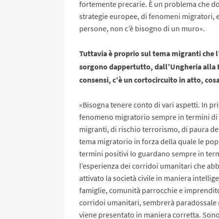
fortemente precarie. È un problema che dov
strategie europee, di fenomeni migratori, e
persone, non c’è bisogno di un muro».
Tuttavia è proprio sul tema migranti che l
sorgono dappertutto, dall’Ungheria alla
consensi, c’è un cortocircuito in atto, co
«Bisogna tenere conto di vari aspetti. In p
fenomeno migratorio sempre in termini di i
migranti, di rischio terrorismo, di paura de
tema migratorio in forza della quale le pop
termini positivi lo guardano sempre in term
l’esperienza dei corridoi umanitari che ab
attivato la società civile in maniera intell
famiglie, comunità parrocchie e imprenditor
corridoi umanitari, sembrerà paradossale m
viene presentato in maniera corretta. Sono