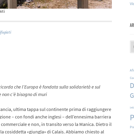
Vi
nti
AR
ifugiati
Ar
Af
Co
D
icorda che l’Europa è fondata sulla solidarietà e sul
G
e non c’è bisogno di muri
in
ancia, ultima tappa sul continente prima di raggiungere
P
uzione – con fondi anche inglesi – dell’ennesima barriera
 commerciale e non, in transito verso la Manica. Dietro il
Pr
la cosiddetta «giungla» di Calais. Abbiamo chiesto al