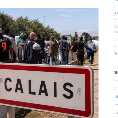
m
A 
un
Qu
l’
Gl
ur
Fr
SF
Ar
Li
N
Ra