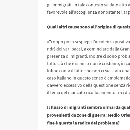
gli immigrati, in tale contesto va dato att
favorevole all’accoglienza nonostante l’ar
Quali altri cause sono all’origine di ques
«Troppo poco si spiega l’incidenza positiva
ndr) dei vari paesi, a cominciare dalla Gra
presenza di migranti. Inoltre ci sono proble
tutto ciò che è islam o non è cristiano, in
Infine conta il fatto che non ci sia stata un
caso italiano in questo senso è emblematico.
davvero eccessivo della questione senza ric
il tema del mancato ricollocamento fra i di
Il flusso di migranti sembra ormai da qu
provenienti da zone di guerra: Medio Orient
fine è questa la radice del problema?