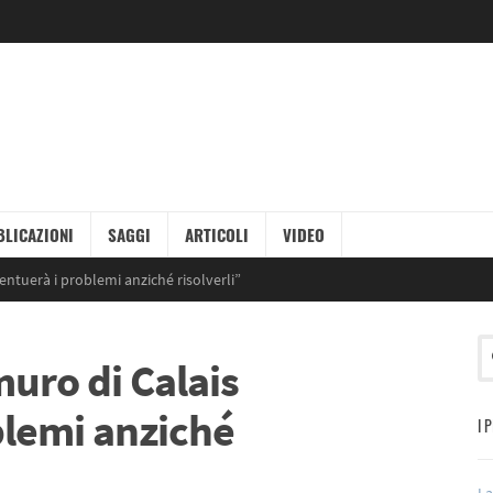
LICAZIONI
SAGGI
ARTICOLI
VIDEO
entuerà i problemi anziché risolverli”
muro di Calais
blemi anziché
I 
La