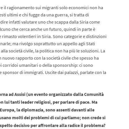
are il ragionamento sui migranti solo economici non ha
sti ultimi e chi fugge da una guerra, si tratta di
 dire infatti valutare uno che scappa dalla Siria come
lcuno che cerca anche un futuro, quindi in parte è
masto volentieri in Siria. Sono categorie e distinzioni
rle; ma rivolgo soprattutto un appello agli Stati
alla società civile, la politica non ha più le soluzioni. La
 nuovo rapporto con la società civile che spesso ha
i corridoi umanitari o della sponsorship: ci sono
 sponsor di immigrati. Uscite dai palazzi, parlate con la
 torna ad Assisi (un evento organizzato dalla Comunità
 lui tanti leader religiosi, per parlare di pace. Ma
’Europa, la diplomazia, sono assenti davanti alle
causano molti dei problemi di cui parliamo; non crede si
aspetto decisivo per affrontare alla radice il problema?