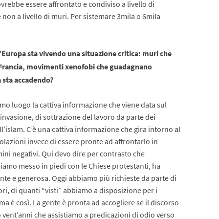
rebbe essere affrontato e condiviso a livello di
 non a livello di muri. Per sistemare 3mila o 6mila
’Europa sta vivendo una situazione critica: muri che
 Francia, movimenti xenofobi che guadagnano
sa sta accadendo?
rimo luogo la cattiva informazione che viene data sul
nvasione, di sottrazione del lavoro da parte dei
ll’islam. C’è una cattiva informazione che gira intorno al
olazioni invece di essere pronte ad affrontarlo in
ini negativi. Qui devo dire per contrasto che
biamo messo in piedi con le Chiese protestanti, ha
igente e generosa. Oggi abbiamo più richieste da parte di
i, di quanti “visti” abbiamo a disposizione per i
a è così. La gente è pronta ad accogliere se il discorso
 vent’anni che assistiamo a predicazioni di odio verso