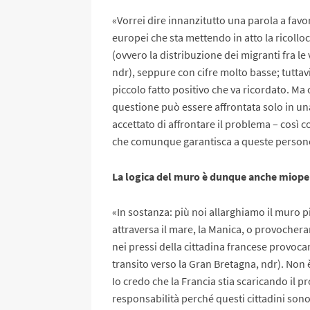
«Vorrei dire innanzitutto una parola a favo
europei che sta mettendo in atto la ricollo
(ovvero la distribuzione dei migranti fra le 
ndr), seppure con cifre molto basse; tuttav
piccolo fatto positivo che va ricordato. Ma 
questione può essere affrontata solo in u
accettato di affrontare il problema – così
che comunque garantisca a queste persone
La logica del muro è dunque anche mio
«In sostanza: più noi allarghiamo il muro 
attraversa il mare, la Manica, o provocheran
nei pressi della cittadina francese provocan
transito verso la Gran Bretagna, ndr). Non 
Io credo che la Francia stia scaricando il 
responsabilità perché questi cittadini sono