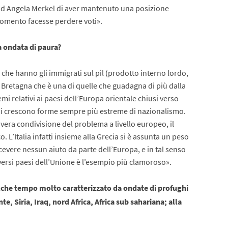
o ad Angela Merkel di aver mantenuto una posizione
gomento facesse perdere voti».
ta ondata di paura?
 che hanno gli immigrati sul pil (prodotto interno lordo,
n Bretagna che è una di quelle che guadagna di più dalla
mi relativi ai paesi dell’Europa orientale chiusi verso
 cui crescono forme sempre più estreme di nazionalismo.
a vera condivisione del problema a livello europeo, il
 L’Italia infatti insieme alla Grecia si è assunta un peso
evere nessun aiuto da parte dell’Europa, e in tal senso
versi paesi dell’Unione è l’esempio più clamoroso».
alche tempo molto caratterizzato da ondate di profughi
e, Siria, Iraq, nord Africa, Africa sub sahariana; alla