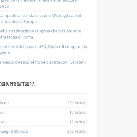
ondo
Lampedusa la sfida di Leone XIV: dagli scartati
’altra idea di Europa.
ella stratificazione religiosa che ci fa scoprire
altra faccia di Roma
i anticorpi della pace. JFK, Morin e il compito più
gente
ancesco d’Assisi, né liti né dispute con i Saraceni
OGLIA PER CATEGORIA
ticoli
350
Articoli
bri
15
Articoli
ews
12
Articoli
ssegna Stampa
202
Articoli