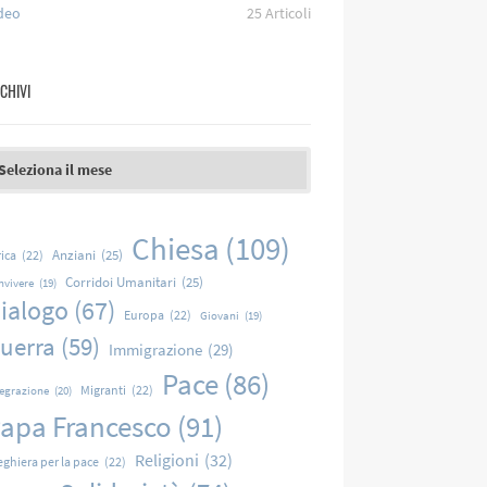
deo
25
Articoli
CHIVI
chivi
Chiesa
(109)
Anziani
(25)
rica
(22)
Corridoi Umanitari
(25)
nvivere
(19)
ialogo
(67)
Europa
(22)
Giovani
(19)
uerra
(59)
Immigrazione
(29)
Pace
(86)
Migranti
(22)
tegrazione
(20)
apa Francesco
(91)
Religioni
(32)
eghiera per la pace
(22)