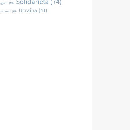
Solidarietà
(74)
ugiati
(19)
Ucraina
(41)
rrorismo
(20)