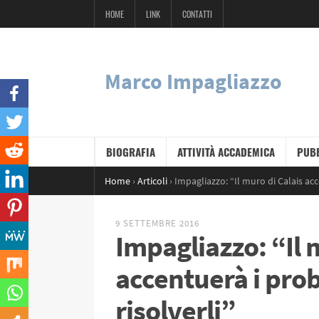
HOME
LINK
CONTATTI
Marco Impagliazzo
BIOGRAFIA
ATTIVITÀ ACCADEMICA
PUBB
Home
›
Articoli
›
Impagliazzo: “Il muro di Calais acc
9 SETTEMBRE 2016
Impagliazzo: “Il 
accentuerà i pro
risolverli”