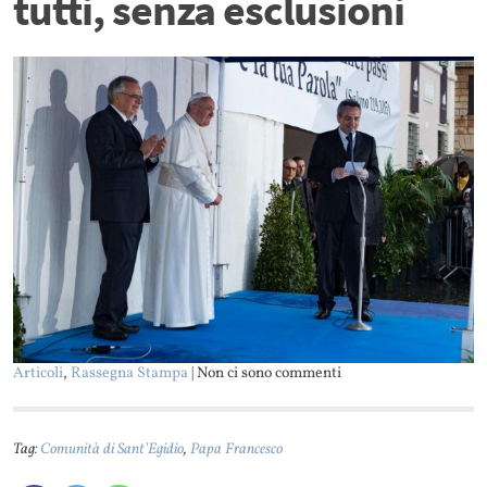
tutti, senza esclusioni
Articoli
,
Rassegna Stampa
| Non ci sono commenti
Tag:
Comunità di Sant'Egidio
,
Papa Francesco