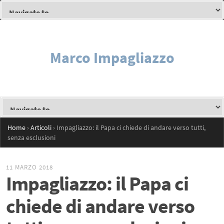
Marco Impagliazzo
Home
›
Articoli
›
Impagliazzo: il Papa ci chiede di andare verso tutti,
senza esclusioni
11 MARZO 2018
Impagliazzo: il Papa ci
chiede di andare verso