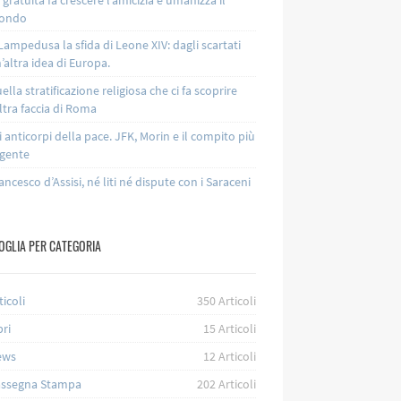
ondo
Lampedusa la sfida di Leone XIV: dagli scartati
’altra idea di Europa.
ella stratificazione religiosa che ci fa scoprire
altra faccia di Roma
i anticorpi della pace. JFK, Morin e il compito più
gente
ancesco d’Assisi, né liti né dispute con i Saraceni
OGLIA PER CATEGORIA
ticoli
350
Articoli
bri
15
Articoli
ews
12
Articoli
ssegna Stampa
202
Articoli