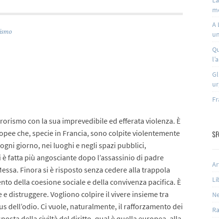
m
A 
rismo
un
Qu
l’
Gl
ur
Fr
rrorismo con la sua imprevedibile ed efferata violenza. È
opee che, specie in Francia, sono colpite violentemente
SF
i ogni giorno, nei luoghi e negli spazi pubblici,
 è fatta più angosciante dopo l’assassinio di padre
Ar
essa. Finora si è risposto senza cedere alla trappola
Li
ento della coesione sociale e della convivenza pacifica. È
e e distruggere. Vogliono colpire il vivere insieme tra
N
rus dell’odio. Ci vuole, naturalmente, il rafforzamento dei
Ra
sposta della civiltà del diritto, qual è quella europea, alla