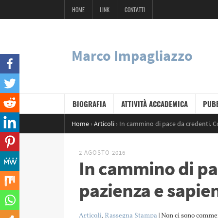
HOME
LINK
CONTATTI
Marco Impagliazzo
BIOGRAFIA
ATTIVITÀ ACCADEMICA
PUBB
Home
›
Articoli
›
In cammino di pace da credenti. C
2 AGOSTO 2016
In cammino di pa
pazienza e sapie
Articoli
,
Rassegna Stampa
| Non ci sono comme