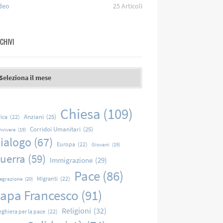
deo
25
Articoli
CHIVI
chivi
Chiesa
(109)
Anziani
(25)
rica
(22)
Corridoi Umanitari
(25)
nvivere
(19)
ialogo
(67)
Europa
(22)
Giovani
(19)
uerra
(59)
Immigrazione
(29)
Pace
(86)
Migranti
(22)
tegrazione
(20)
apa Francesco
(91)
Religioni
(32)
eghiera per la pace
(22)