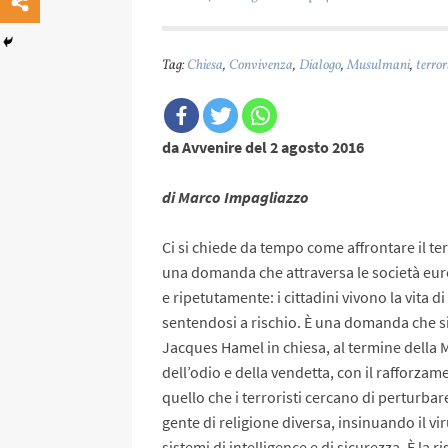
Tag:
Chiesa
,
Convivenza
,
Dialogo
,
Musulmani
,
terro
da Avvenire del 2 agosto 2016
di Marco Impagliazzo
Ci si chiede da tempo come affrontare il te
una domanda che attraversa le società eur
e ripetutamente: i cittadini vivono la vita d
sentendosi a rischio. È una domanda che si
Jacques Hamel in chiesa, al termine della M
dell’odio e della vendetta, con il rafforzam
quello che i terroristi cercano di perturbar
gente di religione diversa, insinuando il vi
sistemi di intelligence e di sicurezza. È la ri