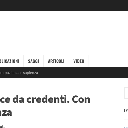
LICAZIONI
SAGGI
ARTICOLI
VIDEO
on pazienza e sapienza
ce da credenti. Con
nza
I 
nti
La