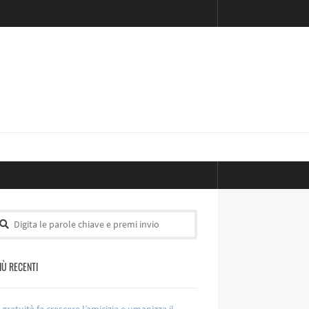
PIÙ RECENTI
 gratuità fa crescere l’amicizia e umanizza il