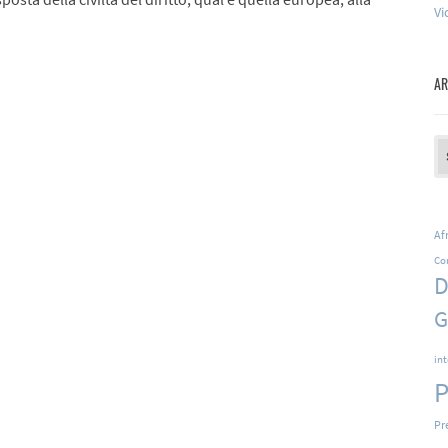
Vi
AR
Ar
Af
Co
D
G
in
P
Pr