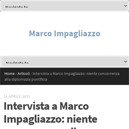
Marco Impagliazzo
Home
›
Articoli
›
Intervista a Marco Impagliazzo: niente concorrenza
alla diplomazia pontificia
14 APRILE 2015
Intervista a Marco
Impagliazzo: niente