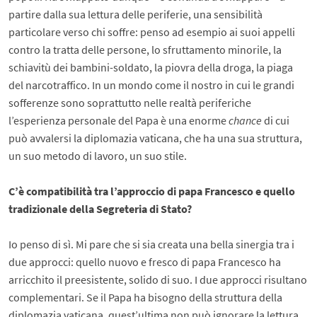
partire dalla sua lettura delle periferie, una sensibilità
particolare verso chi soffre: penso ad esempio ai suoi appelli
contro la tratta delle persone, lo sfruttamento minorile, la
schiavitù dei bambini-soldato, la piovra della droga, la piaga
del narcotraffico. In un mondo come il nostro in cui le grandi
sofferenze sono soprattutto nelle realtà periferiche
l’esperienza personale del Papa è una enorme
chance
di cui
può avvalersi la diplomazia vaticana, che ha una sua struttura,
un suo metodo di lavoro, un suo stile.
C’è compatibilità tra l’approccio di papa Francesco e quello
tradizionale della Segreteria di Stato?
Io penso di sì. Mi pare che si sia creata una bella sinergia tra i
due approcci: quello nuovo e fresco di papa Francesco ha
arricchito il preesistente, solido di suo. I due approcci risultano
complementari. Se il Papa ha bisogno della struttura della
diplomazia vaticana, quest’ultima non può ignorare la lettura