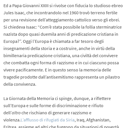
Ed a Papa Giovanni XXIII si rivolse con fiducia lo studioso ebreo
Jules Isaac, che incontrandolo nel 1960 trovò terreno fertile
per una revisione dell’atteggiamento cattolico verso gli ebrei.
Si chiedeva Isaac: “Com’è stata possibile la follia sterminatrice
nazista dopo quasi duemila anni di predicazione cristiana in
Europa?”. Oggi l’Europa è chiamata a far tesoro degli
insegnamenti della storia e a costruire, anche in virtù della
bimillenaria predicazione cristiana, una civiltà del convivere
che combatta ogni forma di razzismo e in cui ciascuno possa
vivere pacificamente. E in questo senso la memoria delle
tragedie prodotte dall’antisemitismo rappresenta un pilastro
della convivenza.
La Giornata della Memoria ci spinge, dunque, a riflettere
sull’Europa e sulle forme di discriminazione e rifiuto
dell’
altro
che rischiano di generare razzismo e
violenza.
L’afflusso di rifugiati da Siria
, Iraq, Afghanistan,
Eritrea, assieme ad altri che fuggono da situazioni di povertà