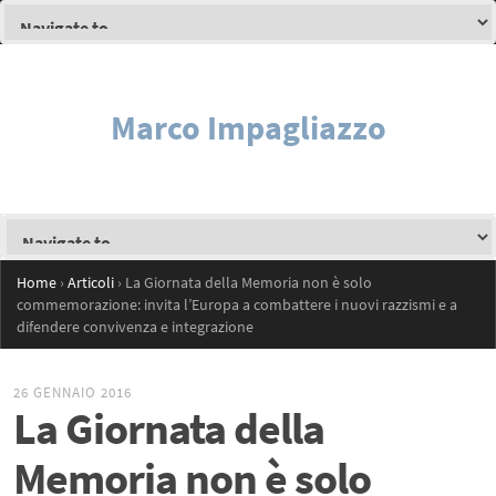
Marco Impagliazzo
Home
›
Articoli
›
La Giornata della Memoria non è solo
commemorazione: invita l’Europa a combattere i nuovi razzismi e a
difendere convivenza e integrazione
26 GENNAIO 2016
La Giornata della
Memoria non è solo