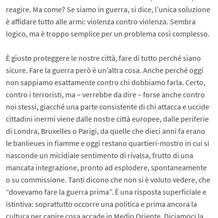
reagire. Ma come? Se siamo in guerra, si dice, l’unica soluzione
è affidare tutto alle armi: violenza contro violenza. Sembra
logico, ma è troppo semplice per un problema così complesso.
È giusto proteggere le nostre città, fare di tutto perché siano
sicure. Fare la guerra però è un’altra cosa. Anche perché oggi
non sappiamo esattamente contro chi dobbiamo farla. Certo,
contro i terroristi, ma – verrebbe da dire – forse anche contro
noi stessi, giacché una parte consistente di chi attacca e uccide
cittadini inermi viene dalle nostre città europee, dalle periferie
di Londra, Bruxelles o Parigi, da quelle che dieci anni fa erano
le banlieues in fiamme e oggi restano quartieri-mostro in cui si
nasconde un micidiale sentimento di rivalsa, frutto di una
mancata integrazione, pronto ad esplodere, spontaneamente
o su commissione. Tanti dicono che non si è voluto vedere, che
“dovevamo fare la guerra prima”. È una risposta superficiale e
istintiva: soprattutto occorre una politica e prima ancora la
cultura per capire cosa accade in Medio Oriente. Diciamoci la