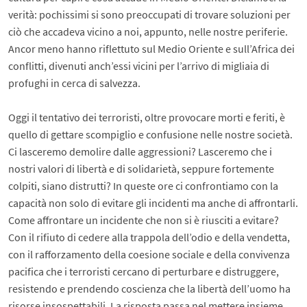
verità: pochissimi si sono preoccupati di trovare soluzioni per
ciò che accadeva vicino a noi, appunto, nelle nostre periferie.
Ancor meno hanno riflettuto sul Medio Oriente e sull’Africa dei
conflitti, divenuti anch’essi vicini per l’arrivo di migliaia di
profughi in cerca di salvezza.
Oggi il tentativo dei terroristi, oltre provocare morti e feriti, è
quello di gettare scompiglio e confusione nelle nostre società.
Ci lasceremo demolire dalle aggressioni? Lasceremo che i
nostri valori di libertà e di solidarietà, seppure fortemente
colpiti, siano distrutti? In queste ore ci confrontiamo con la
capacità non solo di evitare gli incidenti ma anche di affrontarli.
Come affrontare un incidente che non si è riusciti a evitare?
Con il rifiuto di cedere alla trappola dell’odio e della vendetta,
con il rafforzamento della coesione sociale e della convivenza
pacifica che i terroristi cercano di perturbare e distruggere,
resistendo e prendendo coscienza che la libertà dell’uomo ha
risorse insospettabili. La risposta passa nel mettere insieme