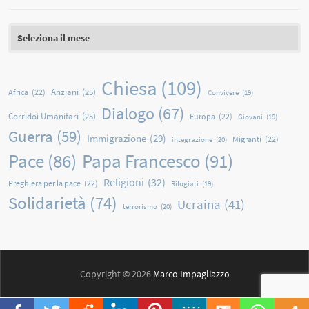
Archivi
Chiesa
(109)
Anziani
(25)
Africa
(22)
Convivere
(19)
Dialogo
(67)
Corridoi Umanitari
(25)
Europa
(22)
Giovani
(19)
Guerra
(59)
Immigrazione
(29)
Migranti
(22)
integrazione
(20)
Papa Francesco
(91)
Pace
(86)
Religioni
(32)
Preghiera per la pace
(22)
Rifugiati
(19)
Solidarietà
(74)
Ucraina
(41)
terrorismo
(20)
Copyright © 2026
Marco Impagliazzo