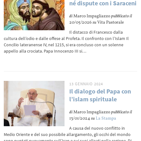
né dispute con i Saraceni
di
Marco Impagliazzo
pubblicato il
20/05/2026
su
Vita Pastorale
Il distacco di Francesco dalla
cultura dell’odio e dalle offese al Profeta. Il confronto con l’Islam Il
Concilio lateranense IV, nel 1215, si era concluso con un solenne
appello alla crociata. Papa Innocenzo III si…
13 GENNAIO 2024
Il dialogo del Papa con
l’islam spirituale
di
Marco Impagliazzo
pubblicato il
13/01/2024
su
La Stampa
A causa del nuovo conflitto in
Medio Oriente e del suo possibile allargamento, gli occhi del mondo
sono puntati nuovamente sull’Iran e sui suoi alleati nella regione. Di