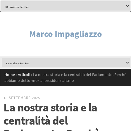
Marco Impagliazzo
Home
›
Articoli
›
La nostra storia e la centralità del Parlamento. Perchè
abbiamo detto «no» al presidenzialismo
18 SETTEMBRE 2025
La nostra storia e la
centralità del