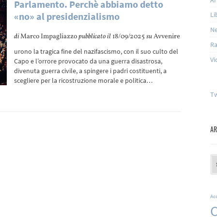
Parlamento. Perchè abbiamo detto
«no» al presidenzialismo
Li
N
di
Marco Impagliazzo
pubblicato il
18/09/2025
su
Avvenire
Ra
urono la tragica fine del nazifascismo, con il suo culto del
Vi
Capo e l’orrore provocato da una guerra disastrosa,
divenuta guerra civile, a spingere i padri costituenti, a
scegliere per la ricostruzione morale e politica…
Tw
AR
Ar
Ac
C