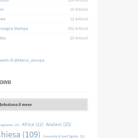
bri
15
Articoli
ews
12
Articoli
ssegna Stampa
202
Articoli
deo
25
Articoli
eets di @Marco_europa
CHIVIO
chivio
Anziani
(25)
Africa
(22)
coglienza
(11)
hiesa
(109)
Comunità di Sant'Egidio
(11)