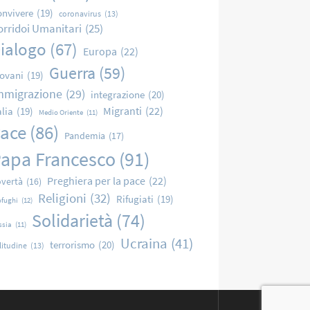
nvivere
(19)
coronavirus
(13)
orridoi Umanitari
(25)
ialogo
(67)
Europa
(22)
Guerra
(59)
ovani
(19)
mmigrazione
(29)
integrazione
(20)
Migranti
(22)
alia
(19)
Medio Oriente
(11)
ace
(86)
Pandemia
(17)
apa Francesco
(91)
Preghiera per la pace
(22)
vertà
(16)
Religioni
(32)
Rifugiati
(19)
ofughi
(12)
Solidarietà
(74)
ssia
(11)
Ucraina
(41)
terrorismo
(20)
litudine
(13)