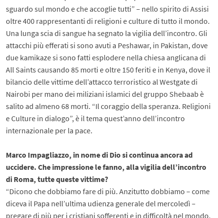
sguardo sul mondo e che accoglie tutti” – nello spirito di Assisi
oltre 400 rappresentanti di religioni e culture di tutto il mondo.
Una lunga scia di sangue ha segnato la vigilia dell’incontro. Gli
attacchi più efferati si sono avuti a Peshawar, in Pakistan, dove
due kamikaze si sono fatti esplodere nella chiesa anglicana di
All Saints causando 85 morti e oltre 150 feriti e in Kenya, dove il
bilancio delle vittime dell’attacco terroristico al Westgate di
Nairobi per mano dei miliziani islamici del gruppo Shebaab è
salito ad almeno 68 morti. “Il coraggio della speranza. Religioni
e Culture in dialogo”, è il tema quest’anno dell’incontro
internazionale per la pace.
Marco Impagliazzo, in nome di Dio si continua ancora ad
uccidere. Che impressione le fanno, alla vigilia dell’incontro
di Roma, tutte queste vittime?
“Dicono che dobbiamo fare di più. Anzitutto dobbiamo – come
diceva il Papa nell’ultima udienza generale del mercoledì –
pregare di più per i cristiani sofferenti e in difficoltà nel mondo.