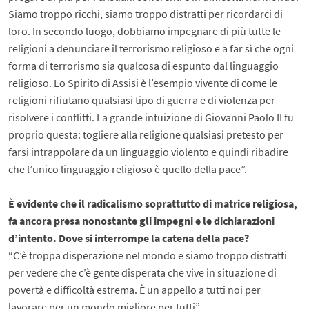
Siamo troppo ricchi, siamo troppo distratti per ricordarci di
loro. In secondo luogo, dobbiamo impegnare di più tutte le
religioni a denunciare il terrorismo religioso e a far sì che ogni
forma di terrorismo sia qualcosa di espunto dal linguaggio
religioso. Lo Spirito di Assisi è l’esempio vivente di come le
religioni rifiutano qualsiasi tipo di guerra e di violenza per
risolvere i conflitti. La grande intuizione di Giovanni Paolo II fu
proprio questa: togliere alla religione qualsiasi pretesto per
farsi intrappolare da un linguaggio violento e quindi ribadire
che l’unico linguaggio religioso è quello della pace”.
È evidente che il radicalismo soprattutto di matrice religiosa,
fa ancora presa nonostante gli impegni e le dichiarazioni
d’intento. Dove si interrompe la catena della pace?
“C’è troppa disperazione nel mondo e siamo troppo distratti
per vedere che c’è gente disperata che vive in situazione di
povertà e difficoltà estrema. È un appello a tutti noi per
lavorare per un mondo migliore per tutti”.