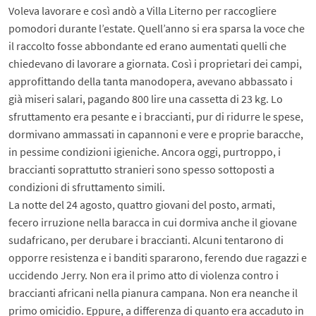
Voleva lavorare e così andò a Villa Literno per raccogliere
pomodori durante l’estate. Quell’anno si era sparsa la voce che
il raccolto fosse abbondante ed erano aumentati quelli che
chiedevano di lavorare a giornata. Così i proprietari dei campi,
approfittando della tanta manodopera, avevano abbassato i
già miseri salari, pagando 800 lire una cassetta di 23 kg. Lo
sfruttamento era pesante e i braccianti, pur di ridurre le spese,
dormivano ammassati in capannoni e vere e proprie baracche,
in pessime condizioni igieniche. Ancora oggi, purtroppo, i
braccianti soprattutto stranieri sono spesso sottoposti a
condizioni di sfruttamento simili.
La notte del 24 agosto, quattro giovani del posto, armati,
fecero irruzione nella baracca in cui dormiva anche il giovane
sudafricano, per derubare i braccianti. Alcuni tentarono di
opporre resistenza e i banditi spararono, ferendo due ragazzi e
uccidendo Jerry. Non era il primo atto di violenza contro i
braccianti africani nella pianura campana. Non era neanche il
primo omicidio. Eppure, a differenza di quanto era accaduto in