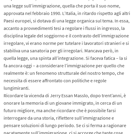
una legge sull’immigrazione, quella che porta il suo nome,
approvata nel febbraio 1990. L’Italia, in ritardo rispetto agli altri
Paesi europei, si dotava di una legge organica sul tema. In essa,
accanto a provvedimenti tesi a regolare i flussi in ingresso, la
disciplina legale del soggiorno e il contrasto dell’immigrazione
irregolare, vi erano norme per tutelare i lavoratori stranieri e si
stabiliva una sanatoria per gli irregolari. Mancava però, in
quella legge, una spinta all’integrazione. Si faceva fatica – la si
fa ancora oggi – a considerare l’immigrazione per quello che
realmente è: un fenomeno strutturale del nostro tempo, che
necessita di essere affrontato con politiche e regole
lungimiranti.
Ricordare la vicenda di Jerry Essan Masslo, dopo trent’anni, è
onorare la memoria di un giovane immigrato, in cerca di un
futuro migliore, ma anche ricordare che è possibile farsi
interrogare da una storia, riflettere sull’immigrazione e
pensare soluzioni di lungo periodo. Se ci si ferma a ragionare
pacatamente sull’immigrazione, ci si accorge che tante cose