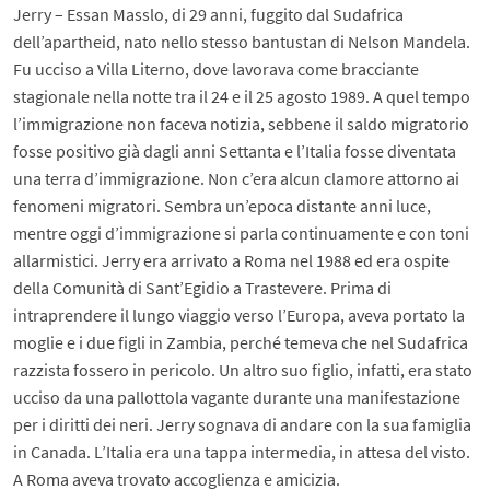
Jerry – Essan Masslo, di 29 anni, fuggito dal Sudafrica
dell’apartheid, nato nello stesso bantustan di Nelson Mandela.
Fu ucciso a Villa Literno, dove lavorava come bracciante
stagionale nella notte tra il 24 e il 25 agosto 1989. A quel tempo
l’immigrazione non faceva notizia, sebbene il saldo migratorio
fosse positivo già dagli anni Settanta e l’Italia fosse diventata
una terra d’immigrazione. Non c’era alcun clamore attorno ai
fenomeni migratori. Sembra un’epoca distante anni luce,
mentre oggi d’immigrazione si parla continuamente e con toni
allarmistici. Jerry era arrivato a Roma nel 1988 ed era ospite
della Comunità di Sant’Egidio a Trastevere. Prima di
intraprendere il lungo viaggio verso l’Europa, aveva portato la
moglie e i due figli in Zambia, perché temeva che nel Sudafrica
razzista fossero in pericolo. Un altro suo figlio, infatti, era stato
ucciso da una pallottola vagante durante una manifestazione
per i diritti dei neri. Jerry sognava di andare con la sua famiglia
in Canada. L’Italia era una tappa intermedia, in attesa del visto.
A Roma aveva trovato accoglienza e amicizia.