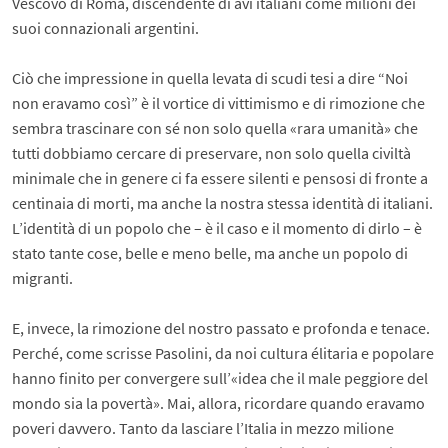
Vescovo di Roma, discendente di avi italiani come milioni dei
suoi connazionali argentini.
Ciò che impressione in quella levata di scudi tesi a dire “Noi
non eravamo così” è il vortice di vittimismo e di rimozione che
sembra trascinare con sé non solo quella «rara umanità» che
tutti dobbiamo cercare di preservare, non solo quella civiltà
minimale che in genere ci fa essere silenti e pensosi di fronte a
centinaia di morti, ma anche la nostra stessa identità di italiani.
L’identità di un popolo che – è il caso e il momento di dirlo – è
stato tante cose, belle e meno belle, ma anche un popolo di
migranti.
E, invece, la rimozione del nostro passato e profonda e tenace.
Perché, come scrisse Pasolini, da noi cultura élitaria e popolare
hanno finito per convergere sull’«idea che il male peggiore del
mondo sia la povertà». Mai, allora, ricordare quando eravamo
poveri davvero. Tanto da lasciare l’Italia in mezzo milione