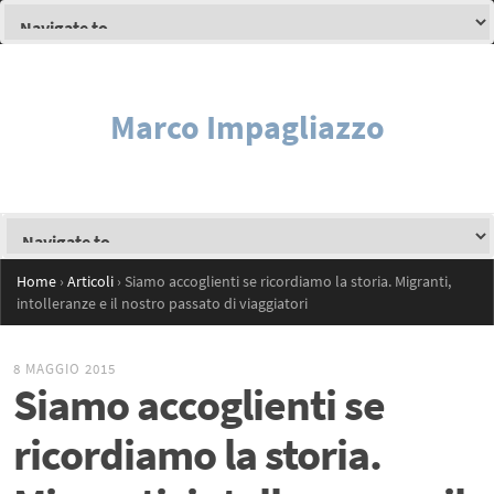
Marco Impagliazzo
Home
›
Articoli
›
Siamo accoglienti se ricordiamo la storia. Migranti,
intolleranze e il nostro passato di viaggiatori
8 MAGGIO 2015
Siamo accoglienti se
ricordiamo la storia.