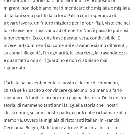
Facebook il 21 aprile da Gianni Morandi: «A proposito di
migranti non dobbiamo mai dimenticare che migliaia e migliaia
di italiani sono partiti dalla loro Patria con la speranza di
trovare lavoro, un futuro migliore per i propri figli, visto che nel
loro Paese non riuscivano ad ottenerlo! Non è passato poi così
tanto tempo». Ecco, una frase pacata, vera, condivisibile. E
invece no! Commenti su come noi eravamo e siamo differenti,
su come l’illegalità, l’irregolarità, la sporcizia, la trasandatezza
e quant’altro non ci riguardino e non ci abbiano mai
riguardato.
L’artista ha pazientemente risposto a decine di commenti,
chissà se è riuscito a convincere qualcuno, o almeno a farlo
ragionare. A fargli ricordare una pagina di storia. Della nostra
storia, di nemmeno tanti anni fa. Quella storia che i nostri
stessi nonni, se non i nostri padri, ci potrebbe richiamare alla
memoria. Ovvero le migliaia di ristoranti italiani in Francia,
Germania, Belgio, Stati Uniti e altrove. E ancora, lo stesso