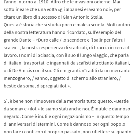
l’anno intorno al 1910! Altro che le invasioni odierne! Mai
sottolineare che una volta «gli albanesi eravamo noi», per
citare un libro di successo di Gian Antonio Stella.
Questa è storia che si studia poco e male a scuola. Molti autori
della nostra letteratura hanno ricordato, sull’esempio del
grande Dante – «Duro calle / lo scendere e ’l salir per l’altrui
scale» –, la nostra esperienza di sradicati, di braccia in cerca di
lavoro. I nomi di Sciascia, con il suo Il lungo viaggio, che parla
di italiani trasportati e ingannati da scafisti altrettanto italiani,
o di De Amicis con il suo Gli emigranti: «Traditi da un mercante
menzognero, / vanno, oggetto di scherno allo straniero, /
bestie da soma, dispregiati iloti».
Sì, è bene non rimuovere dalla memoria tutto questo. «Bestie
da soma» e «iloti» lo siamo stati anche noi. È inutile e dannoso
negarlo. Come è inutile ogni negazionismo – in questo tempo
di anniversari di stermini. Come è dannoso per ogni popolo
non fare i conti con il proprio passato, non riflettere su quanto