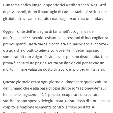
È un tema antico lungo le sponde del Mediterraneo. Negli Atti
degli Apostoli, dopo il naufragio di Paolo a Malta, è scritto che
gli abitanti avevano trattato i naufraghi «con rara umanità».
Oggi a fronte dell’impegno di tanti nell’accoglienza dei
naufraghi del XXI secolo, esistono espressioni di inaccoglienza
preoccupanti. Basta dare un’occhiata a qualche social network,
o a qualche dibattito televisivo, dove i temi delle migrazioni
sono trattati con volgarità, violenza e persino disumanità. Una
prova è nella triste pagina scritta on line da chi pensa che un
morto in mare valga un posto di lavoro in più per un italiano.
Questo giornale cerca ogni giorno di rimotivare quella cultura
dell’umano che è alla base di ogni discorso “ragionevole” sul
tema delle migrazioni. C’è, poi, da recuperare una cultura
storica troppo spesso delegittimata. Da studioso di storia mi ha
colpito la reazione veemente contro la frase postata su