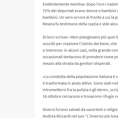
Evidentemente mentiva: dopo l’oro i nazisti s
72% dei deportati erano donne e bambini al
bambini. Un vero orrore di fronte a cui la p
Meana fu testimone della razzia e vide alcu
Di loro scrisse: «Non piangevano più quei ba
suscitò per reazione l’istinto del bene, che 
o interesse: in alcuni casi, nella grande c
occasionali tentarono di prendere come prop
mezzo alla strada da genitori disperati.
«La condotta della popolazione italiana è sta
è trasformata in aiuto attivo. Sono stati not
intromettersi fra la polizia e gli ebrei», scr
16 ottobre cercarono e trovarono rifugio n
Diversi furono salvati da sacerdoti e reli
Andrea Riccardi nel suo “L’inverno più lung