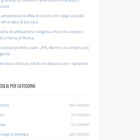
ondo
Lampedusa la sfida di Leone XIV: dagli scartati
’altra idea di Europa.
ella stratificazione religiosa che ci fa scoprire
altra faccia di Roma
i anticorpi della pace. JFK, Morin e il compito più
gente
ancesco d’Assisi, né liti né dispute con i Saraceni
OGLIA PER CATEGORIA
ticoli
350
Articoli
bri
15
Articoli
ews
12
Articoli
ssegna Stampa
202
Articoli