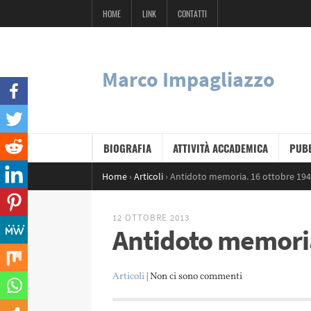
HOME
LINK
CONTATTI
Marco Impagliazzo
BIOGRAFIA
ATTIVITÀ ACCADEMICA
PUBB
Home
›
Articoli
›
Antidoto memoria. 16 ottobre 19
12 OTTOBRE 2013
Antidoto memoria
Articoli
| Non ci sono commenti