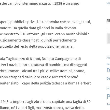
 dei campi di sterminio nazisti. Il 1938 è un anno
Vi
AR
aspetti, pubblici e privati. È una svolta che coinvolge tutti,
 muore. Da quella data gli ebrei in Italia devono
e mostrato il 16 ottobre, gli ebrei erano molto visibili e
Ar
inuziosamente classificati, quindi perfettamente
 da quello del resto della popolazione romana.
Af
 Ada Tagliacozzo di 8 anni, Donato Campagnano di
er i nazisti non si trattava di bambini, ma di soggetti
Co
D
ebrei romani, alcuni tra i più di mille: uomini, donne,
rono strappati dalle loro case e arrestati perché
G
sentenziato il capo della polizia tedesca a Roma Herbert
in
P
 1943, a imporre agli ebrei della capitale una taglia di 50
Pr
iamo, né i vostri figli, ma il vostro oro», aveva detto.