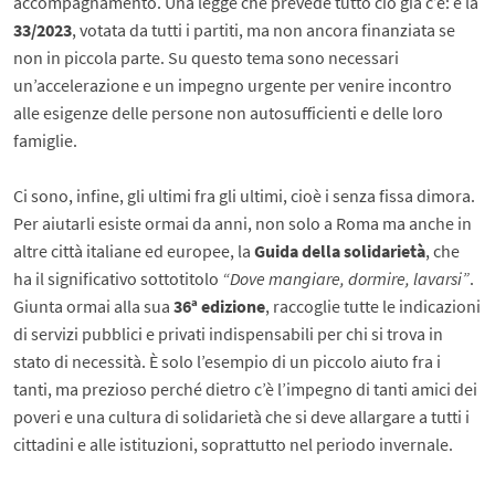
accompagnamento. Una legge che prevede tutto ciò già c’è: è la
33/2023
, votata da tutti i partiti, ma non ancora finanziata se
non in piccola parte. Su questo tema sono necessari
un’accelerazione e un impegno urgente per venire incontro
alle esigenze delle persone non autosufficienti e delle loro
famiglie.
Ci sono, infine, gli ultimi fra gli ultimi, cioè i senza fissa dimora.
Per aiutarli esiste ormai da anni, non solo a Roma ma anche in
altre città italiane ed europee, la
Guida della solidarietà
, che
ha il significativo sottotitolo
“Dove mangiare, dormire, lavarsi”
.
Giunta ormai alla sua
36ª edizione
, raccoglie tutte le indicazioni
di servizi pubblici e privati indispensabili per chi si trova in
stato di necessità. È solo l’esempio di un piccolo aiuto fra i
tanti, ma prezioso perché dietro c’è l’impegno di tanti amici dei
poveri e una cultura di solidarietà che si deve allargare a tutti i
cittadini e alle istituzioni, soprattutto nel periodo invernale.