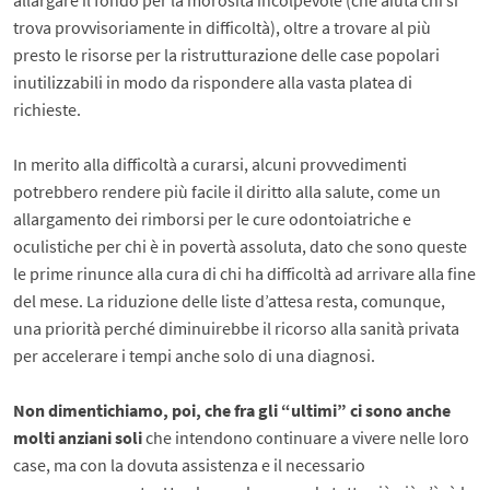
allargare il fondo per la morosità incolpevole (che aiuta chi si
trova provvisoriamente in difficoltà), oltre a trovare al più
presto le risorse per la ristrutturazione delle case popolari
inutilizzabili in modo da rispondere alla vasta platea di
richieste.
In merito alla difficoltà a curarsi, alcuni provvedimenti
potrebbero rendere più facile il diritto alla salute, come un
allargamento dei rimborsi per le cure odontoiatriche e
oculistiche per chi è in povertà assoluta, dato che sono queste
le prime rinunce alla cura di chi ha difficoltà ad arrivare alla fine
del mese. La riduzione delle liste d’attesa resta, comunque,
una priorità perché diminuirebbe il ricorso alla sanità privata
per accelerare i tempi anche solo di una diagnosi.
Non dimentichiamo, poi, che fra gli “ultimi” ci sono anche
molti anziani soli
che intendono continuare a vivere nelle loro
case, ma con la dovuta assistenza e il necessario