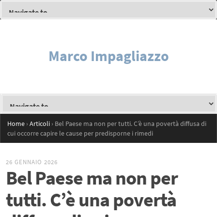
Marco Impagliazzo
Home
›
Articoli
›
Bel Paese ma non per tutti. C’è una povertà diffusa di
cui occorre capire le cause per predisporne i rimedi
26 GENNAIO 2026
Bel Paese ma non per
tutti. C’è una povertà