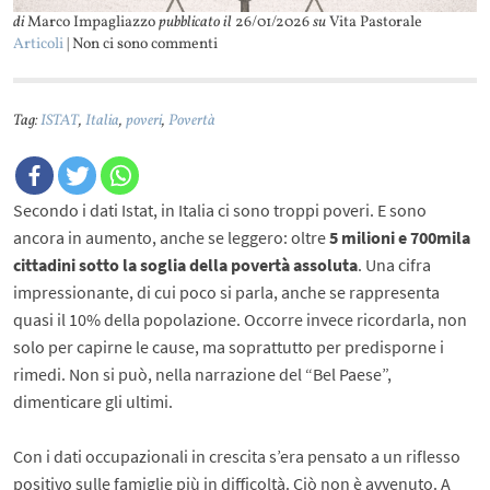
di
Marco Impagliazzo
pubblicato il
26/01/2026
su
Vita Pastorale
Articoli
| Non ci sono commenti
Tag:
ISTAT
,
Italia
,
poveri
,
Povertà
Secondo i dati Istat, in Italia ci sono troppi poveri. E sono
ancora in aumento, anche se leggero: oltre
5 milioni e 700mila
cittadini sotto la soglia della povertà assoluta
. Una cifra
impressionante, di cui poco si parla, anche se rappresenta
quasi il 10% della popolazione. Occorre invece ricordarla, non
solo per capirne le cause, ma soprattutto per predisporne i
rimedi. Non si può, nella narrazione del “Bel Paese”,
dimenticare gli ultimi.
Con i dati occupazionali in crescita s’era pensato a un riflesso
positivo sulle famiglie più in difficoltà. Ciò non è avvenuto. A