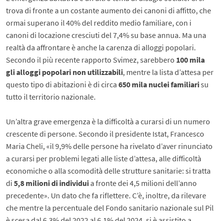
trova di fronte a un costante aumento dei canoni di affitto, che
ormai superano il 40% del reddito medio familiare, con i
canoni di locazione cresciuti del 7,4% su base annua. Ma una
realtà da affrontare è anche la carenza di alloggi popolari.
Secondo il più recente rapporto Svimez, sarebbero
100 mila
gli alloggi popolari non utilizzabili
, mentre la lista d’attesa per
questo tipo di abitazioni è di circa
650 mila nuclei familiari
su
tutto il territorio nazionale.
Un’altra grave emergenza è la difficoltà a curarsi di un numero
crescente di persone. Secondo il presidente Istat, Francesco
Maria Cheli, «il 9,9% delle persone ha rivelato d’aver rinunciato
a curarsi per problemi legati alle liste d’attesa, alle difficoltà
economiche o alla scomodità delle strutture sanitarie: si tratta
di
5,8 milioni di individui
a fronte dei 4,5 milioni dell’anno
precedente». Un dato che fa riflettere. C’è, inoltre, da rilevare
che mentre la percentuale del Fondo sanitario nazionale sul Pil
è scesa dal 6,3% del 2022 al 6,1% del 2024, si è assistito a