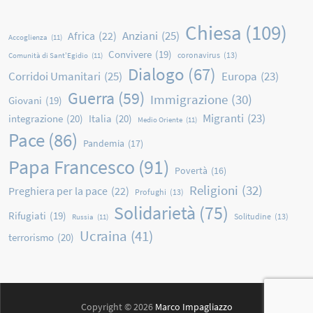
Chiesa
(109)
Anziani
(25)
Africa
(22)
Accoglienza
(11)
Convivere
(19)
coronavirus
(13)
Comunità di Sant'Egidio
(11)
Dialogo
(67)
Corridoi Umanitari
(25)
Europa
(23)
Guerra
(59)
Immigrazione
(30)
Giovani
(19)
Migranti
(23)
integrazione
(20)
Italia
(20)
Medio Oriente
(11)
Pace
(86)
Pandemia
(17)
Papa Francesco
(91)
Povertà
(16)
Religioni
(32)
Preghiera per la pace
(22)
Profughi
(13)
Solidarietà
(75)
Rifugiati
(19)
Solitudine
(13)
Russia
(11)
Ucraina
(41)
terrorismo
(20)
Copyright © 2026
Marco Impagliazzo