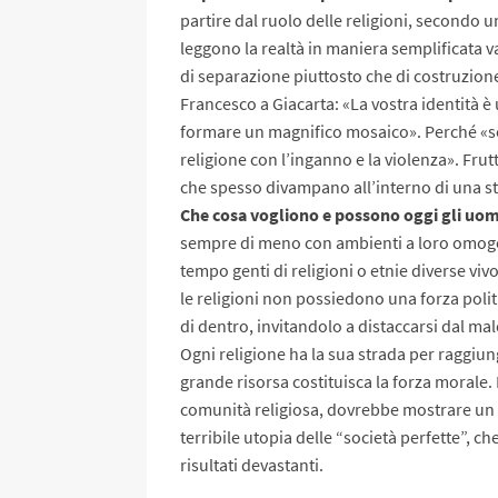
partire dal ruolo delle religioni, secondo
leggono la realtà in maniera semplificata v
di separazione piuttosto che di costruzione
Francesco a Giacarta: «La vostra identità è 
formare un magnifico mosaico». Perché «son
religione con l’inganno e la violenza». Frut
che spesso divampano all’interno di una ste
Che cosa vogliono e possono oggi gli uomin
sempre di meno con ambienti a loro omogene
tempo genti di religioni o etnie diverse viv
le religioni non possiedono una forza poli
di dentro, invitandolo a distaccarsi dal ma
Ogni religione ha la sua strada per raggiun
grande risorsa costituisca la forza morale.
comunità religiosa, dovrebbe mostrare un 
terribile utopia delle “società perfette”, c
risultati devastanti.