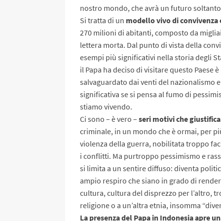
nostro mondo, che avrà un futuro soltanto 
Si tratta di un
modello vivo di convivenza 
270 milioni di abitanti, composto da miglia
lettera morta. Dal punto di vista della conv
esempi più significativi nella storia degli 
il Papa ha deciso di visitare questo Paese
salvaguardato dai venti del nazionalismo e d
significativa se si pensa al fumo di pessimi
stiamo vivendo.
Ci sono – è vero –
seri motivi che giustifi
criminale, in un mondo che è ormai, per pi
violenza della guerra, nobilitata troppo fa
i conflitti. Ma purtroppo pessimismo e ra
si limita a un sentire diffuso: diventa polit
ampio respiro che siano in grado di render
cultura, cultura del disprezzo per l’altro,
religione o a un’altra etnia, insomma “dive
La presenza del Papa in Indonesia apre un