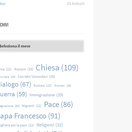
deo
25
Articoli
CHIVI
chivi
Chiesa
(109)
Anziani
(25)
rica
(22)
Corridoi Umanitari
(25)
nvivere
(19)
ialogo
(67)
Europa
(22)
Giovani
(19)
uerra
(59)
Immigrazione
(29)
Pace
(86)
Migranti
(22)
tegrazione
(20)
apa Francesco
(91)
Religioni
(32)
eghiera per la pace
(22)