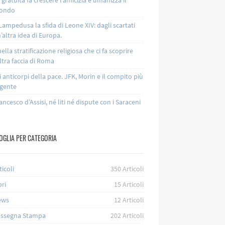
ondo
Lampedusa la sfida di Leone XIV: dagli scartati
’altra idea di Europa.
ella stratificazione religiosa che ci fa scoprire
altra faccia di Roma
i anticorpi della pace. JFK, Morin e il compito più
gente
ancesco d’Assisi, né liti né dispute con i Saraceni
OGLIA PER CATEGORIA
ticoli
350
Articoli
bri
15
Articoli
ews
12
Articoli
ssegna Stampa
202
Articoli