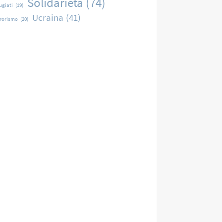
Solidarietà
(74)
ugiati
(19)
Ucraina
(41)
rrorismo
(20)