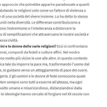
 un approccio che potrebbe apparire paradossale a quanti
alutando le religioni solo come un fattore di violenza o
 di una società del vivere insieme. Lo ha detto lo stesso
uniti nella diversità. Le differenze contribuiscono a
o l’estremismo e l’intolleranza a distorcere la
to di semplificazioni che attraversano le nostre società e
ssa civiltà.
i e le donne delle varie religioni?
Essi si confrontano
i, composti da fedeli e culture affini. Nel nostro
ono molto più vicine le une alle altre. In questo contesto
tica tale da imporre la pace ma, trasformando l’uomo dal
le, lo guidano verso un atteggiamento di pace del cuore.
gerla. E gli uomini e le donne di fede conoscono quale
 Non sempre sono tutti a esserne all’altezza, ma ogni
volto umano e misericordioso, distanziandosi dalla
he le ideologie hanno cercato di forgiare nel XX secolo con