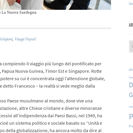
Vi
u
La Nuova Sardegna
AR
Religioni
,
Viaggi Papali
Ar
a compiendo il viaggio più lungo del pontificato per
Af
ia, Papua Nuova Guinea, Timor Est e Singapore. Rotte
Co
 potere su cui è concentrata oggi l’attenzione globale,
D
detto Francesco – la realtà si vede meglio dalla
G
oloso Paese musulmano al mondo, dove vive una
in
polazione, altre Chiese cristiane e diverse minoranze
P
cessivi all’indipendenza dai Paesi Bassi, nel 1949, ha
ioè un sistema politico e sociale basato su “Unità e
Pr
mpo della globalizzazione, ha ancora molto da dire al