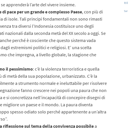
Rif
se apprenderà l’arte del vivere insieme.
te
e di pace per un grande e complesso Paese
, con più di
ia di isole. Tali principi fondamentali non sono rimasti
ivenza tra diversi l’Indonesia costituisce uno degli
Stati nazionali dalla seconda metà del XX secolo a oggi. Se
 è anche perché è cosciente che questo sistema vada
agli estremismi politici e religiosi. E’ una scelta
smo che impregna, a livello globale, la stagione che
cano il pessimismo
: c’è la violenza terroristica e quella
ù di metà della sua popolazione, urbanizzato. C’è la
cilmente a strumento normale e ineluttabile per risolvere
ssegnazione fanno crescere nei popoli una paura che non
ica e si concretizza nell’incapacità di concepire disegni di
e migliore un paese e il mondo. La paura diventa
 troppo spesso odiato solo perché appartenente a un’altra
rso”.
a riflessione sul tema della convivenza possibile
a