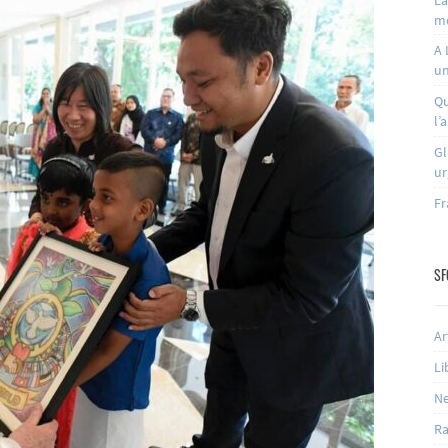
m
A 
un
Qu
l’
Gl
ur
Fr
SF
Ar
Li
N
Ra