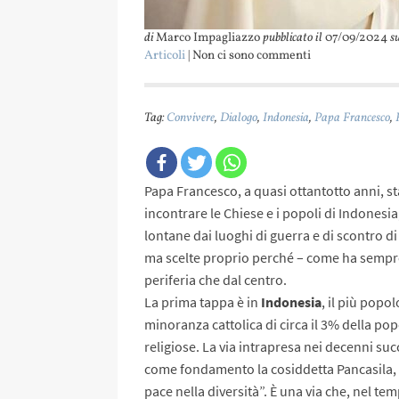
di
Marco Impagliazzo
pubblicato il
07/09/2024
s
Articoli
| Non ci sono commenti
Tag:
Convivere
,
Dialogo
,
Indonesia
,
Papa Francesco
,
Papa Francesco, a quasi ottantotto anni, st
incontrare le Chiese e i popoli di Indones
lontane dai luoghi di guerra e di scontro di
ma scelte proprio perché – come ha sempre 
periferia che dal centro.
La prima tappa è in
Indonesia
, il più pop
minoranza cattolica di circa il 3% della po
religiose. La via intrapresa nei decenni suc
come fondamento la cosiddetta Pancasila, c
pace nella diversità”. È una via che, nel te