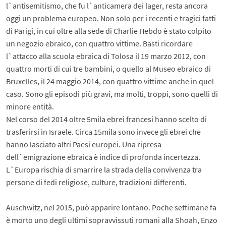
l`antisemitismo, che fu l`anticamera dei lager, resta ancora
oggi un problema europeo. Non solo per i recenti e tragici fatti
di Parigi, in cui oltre alla sede di Charlie Hebdo è stato colpito
un negozio ebraico, con quattro vittime. Basti ricordare
l`attacco alla scuola ebraica di Tolosa il 19 marzo 2012, con
quattro morti di cui tre bambini, o quello al Museo ebraico di
Bruxelles, il 24 maggio 2014, con quattro vittime anche in quel
caso. Sono gli episodi più gravi, ma molti, troppi, sono quelli di
minore entità.
Nel corso del 2014 oltre 5mila ebrei francesi hanno scelto di
trasferirsi in Israele. Circa 15mila sono invece gli ebrei che
hanno lasciato altri Paesi europei. Una ripresa
dell`emigrazione ebraica è indice di profonda incertezza.
L`Europa rischia di smarrire la strada della convivenza tra
persone di fedi religiose, culture, tradizioni differenti.
Auschwitz, nel 2015, può apparire lontano. Poche settimane fa
è morto uno degli ultimi sopravvissuti romani alla Shoah, Enzo