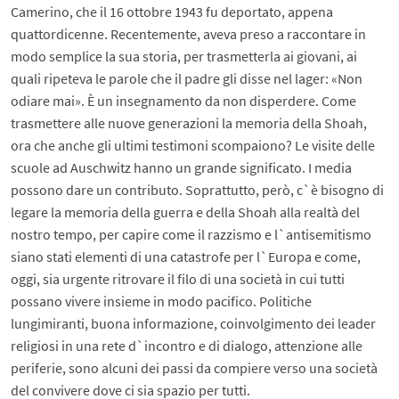
Camerino, che il 16 ottobre 1943 fu deportato, appena
quattordicenne. Recentemente, aveva preso a raccontare in
modo semplice la sua storia, per trasmetterla ai giovani, ai
quali ripeteva le parole che il padre gli disse nel lager: «Non
odiare mai». È un insegnamento da non disperdere. Come
trasmettere alle nuove generazioni la memoria della Shoah,
ora che anche gli ultimi testimoni scompaiono? Le visite delle
scuole ad Auschwitz hanno un grande significato. I media
possono dare un contributo. Soprattutto, però, c`è bisogno di
legare la memoria della guerra e della Shoah alla realtà del
nostro tempo, per capire come il razzismo e l`antisemitismo
siano stati elementi di una catastrofe per l`Europa e come,
oggi, sia urgente ritrovare il filo di una società in cui tutti
possano vivere insieme in modo pacifico. Politiche
lungimiranti, buona informazione, coinvolgimento dei leader
religiosi in una rete d`incontro e di dialogo, attenzione alle
periferie, sono alcuni dei passi da compiere verso una società
del convivere dove ci sia spazio per tutti.