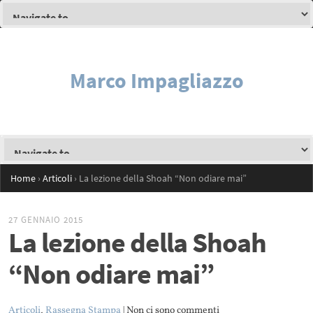
Marco Impagliazzo
Home
›
Articoli
›
La lezione della Shoah “Non odiare mai”
27 GENNAIO 2015
La lezione della Shoah
“Non odiare mai”
Articoli
,
Rassegna Stampa
| Non ci sono commenti