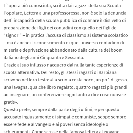
L`opera più conosciuta, scritta dai ragazzi della sua Scuola
Popolare, Lettera a una professoressa, non è solo la denuncia
dell`incapacità della scuola pubblica di colmare il dislivello di
preparazione dei figli dei contadini con quello dei figli dei
“signori” – in pratica l’accusa di classismo al sistema scolastico
– ma è anche il riconoscimento di quel universo contadino di
miseria e deprivazione abbandonato dalla cultura del boom
italiano degli anni Cinquanta e Sessanta.
Grazie al suo influsso nacquero dal nulla tante esperienze di
scuola alternativa. Del resto, gli stessi ragazzi di Barbiana
scrivono nel loro testo: «La scuola costa poco, un po` di gesso,
una lavagna, qualche libro regalato, quattro ragazzi più grandi
ad insegnare, un conferenziere ogni tanto a dire cose nuove e
gratis».
Questo prete, sempre dalla parte degli ultimi, e per questo
accusato ingiustamente di simpatie comuniste, seppe sempre
essere fedele al Vangelo e ai poveri senza ideologie o
schieramenti. Come scrisse nella famosa lettera al giovane