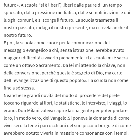
futuro». A scuola “si è liberi”, liberi dalle paure di un tempo
spaesato, dalla pressione mediatica, dalle semplificazioni e dai
luoghi comuni, e si scorge il futuro. La scuola trasmette il
nostro passato, indaga il nostro presente, ma ci rivela anche il
nostro futuro.
E poi, la scuola come cuore per la comunicazione del
messaggio evangelico a chi, senza istruzione, avrebbe avuto
maggiori difficoltà a viverlo pienamente: «La scuola mi è sacra
come un ottavo Sacramento. Da lei mi attendo la chiave, non
della conversione, perché questa è segreto di Dio, ma certo
dell`evangelizzazione di questo popolo». La scuola non come
fine a sé stessa.
Neanche le grandi novità del modo di procedere del prete
toscano riguardo ai libri, le statistiche, le interviste, i viaggi, lo
erano. Don Milani voleva capire la sua gente per poter parlare
loro, in modo vero, del Vangelo.Si poneva la domanda di come
vivessero la fede i parrocchiani del suo piccolo borgo e di come
avrebbero potuto viverla in maggiore consonanza con i tempi.