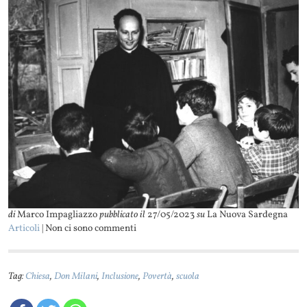
di
Marco Impagliazzo
pubblicato il
27/05/2023
su
La Nuova Sardegna
Articoli
| Non ci sono commenti
Tag:
Chiesa
,
Don Milani
,
Inclusione
,
Povertà
,
scuola