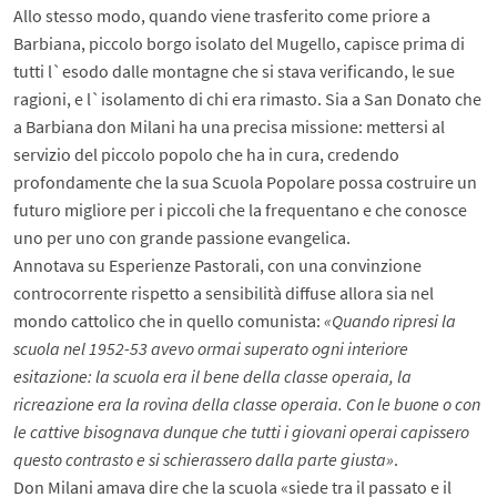
Allo stesso modo, quando viene trasferito come priore a
Barbiana, piccolo borgo isolato del Mugello, capisce prima di
tutti l`esodo dalle montagne che si stava verificando, le sue
ragioni, e l`isolamento di chi era rimasto. Sia a San Donato che
a Barbiana don Milani ha una precisa missione: mettersi al
servizio del piccolo popolo che ha in cura, credendo
profondamente che la sua Scuola Popolare possa costruire un
futuro migliore per i piccoli che la frequentano e che conosce
uno per uno con grande passione evangelica.
Annotava su Esperienze Pastorali, con una convinzione
controcorrente rispetto a sensibilità diffuse allora sia nel
mondo cattolico che in quello comunista:
«Quando ripresi la
scuola nel 1952-53 avevo ormai superato ogni interiore
esitazione: la scuola era il bene della classe operaia, la
ricreazione era la rovina della classe operaia. Con le buone o con
le cattive bisognava dunque che tutti i giovani operai capissero
questo contrasto e si schierassero dalla parte giusta»
.
Don Milani amava dire che la scuola «siede tra il passato e il