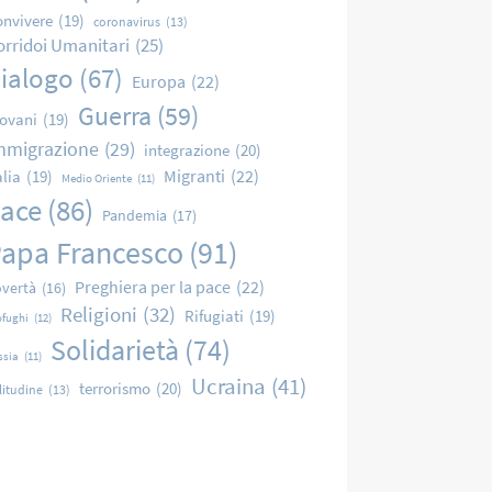
nvivere
(19)
coronavirus
(13)
orridoi Umanitari
(25)
ialogo
(67)
Europa
(22)
Guerra
(59)
ovani
(19)
mmigrazione
(29)
integrazione
(20)
Migranti
(22)
alia
(19)
Medio Oriente
(11)
ace
(86)
Pandemia
(17)
apa Francesco
(91)
Preghiera per la pace
(22)
vertà
(16)
Religioni
(32)
Rifugiati
(19)
ofughi
(12)
Solidarietà
(74)
ssia
(11)
Ucraina
(41)
terrorismo
(20)
litudine
(13)