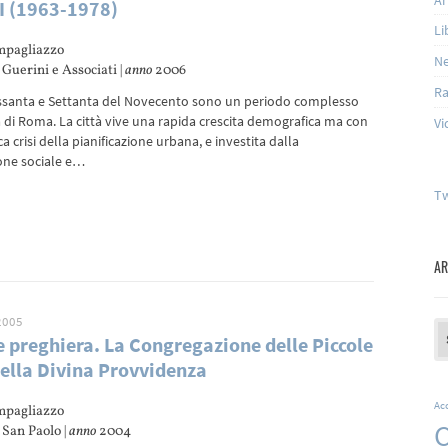
I (1963-1978)
Li
mpagliazzo
N
Guerini e Associati |
anno
2006
Ra
essanta e Settanta del Novecento sono un periodo complesso
a di Roma. La città vive una rapida crescita demografica ma con
Vi
 crisi della pianificazione urbana, e investita dalla
one sociale e…
Tw
AR
2005
Ar
e preghiera. La Congregazione delle Piccole
ella Divina Provvidenza
Ac
mpagliazzo
C
San Paolo |
anno
2004