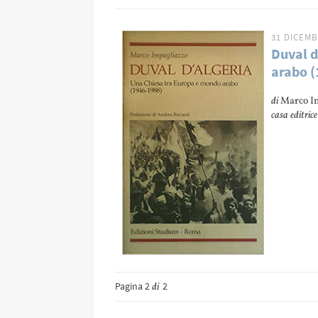
31 DICEMB
Duval d
arabo 
di
Marco I
casa editrice
Pagina 2
2
di