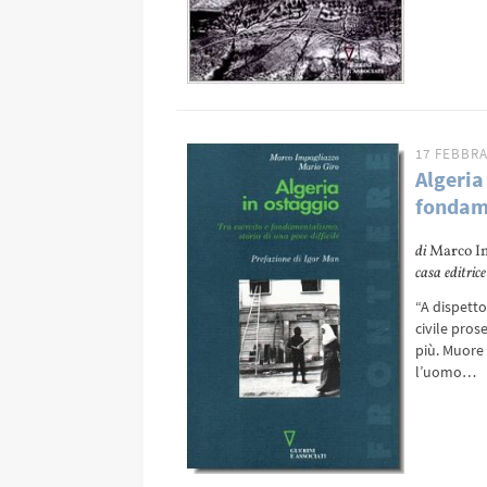
17 FEBBRA
Algeria
fondame
di
Marco I
casa editrice
“A dispetto
civile pros
più. Muore 
l’uomo…