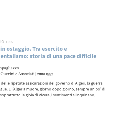
IO 1997
 in ostaggio. Tra esercito e
ntalismo: storia di una pace difficile
mpagliazzo
Guerini e Associati |
anno
1997
 delle ripetute assicurazioni del governo di Algeri, la guerra
egue. E l’Algeria muore, giorno dopo giorno, sempre un po’ di
soprattutto la gioia di vivere, i sentimenti si inquinano,