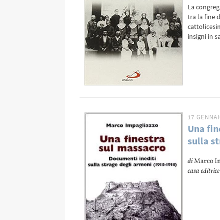
La congrega
tra la fine
cattolices
insigni in
17 GENNAI
Una fin
sulla s
di
Marco I
casa editrice