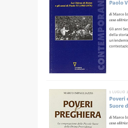
Paolo V
di
Marco I
casa editrice
Gli anni S
della stori
un’endemica
contestazi
1 LUGLIO 
Poveri 
Suore d
di
Marco I
casa editrice