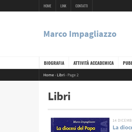
HOME
LINK
CONTATTI
Marco Impagliazzo
BIOGRAFIA
ATTIVITÀ ACCADEMICA
PUBB
Home
›
Libri
›
Page 2
Libri
14 DICEMB
La dioc