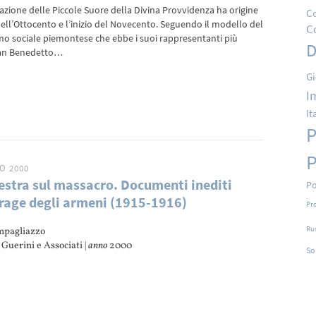
zione delle Piccole Suore della Divina Provvidenza ha origine
Co
 dell’Ottocento e l’inizio del Novecento. Seguendo il modello del
C
imo sociale piemontese che ebbe i suoi rappresentanti più
D
 san Benedetto…
Gi
I
It
P
P
O 2000
estra sul massacro. Documenti inediti
Po
trage degli armeni (1915-1916)
Pr
Ru
mpagliazzo
Guerini e Associati |
anno
2000
So