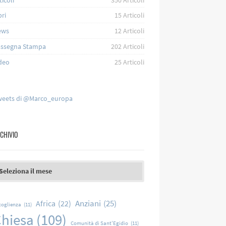
bri
15
Articoli
ews
12
Articoli
ssegna Stampa
202
Articoli
deo
25
Articoli
eets di @Marco_europa
CHIVIO
chivio
Anziani
(25)
Africa
(22)
coglienza
(11)
hiesa
(109)
Comunità di Sant'Egidio
(11)