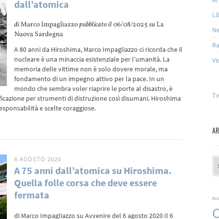
dall’atomica
Li
di
Marco Impagliazzo
pubblicato il
06/08/2025
su
La
N
Nuova Sardegna
Ra
A 80 anni da Hiroshima, Marco Impagliazzo ci ricorda che il
nucleare è una minaccia esistenziale per l’umanità. La
Vi
memoria delle vittime non è solo dovere morale, ma
fondamento di un impegno attivo per la pace. In un
mondo che sembra voler riaprire le porte al disastro, è
Tw
ificazione per strumenti di distruzione così disumani. Hiroshima
esponsabilità e scelte coraggiose.
AR
6 AGOSTO 2020
Ar
A 75 anni dall’atomica su Hiroshima.
Quella folle corsa che deve essere
fermata
Ac
C
di Marco Impagliazzo su Avvenire del 6 agosto 2020 Il 6