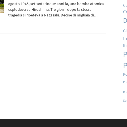
agosto 1945, settantacinque anni fa, una bomba atomica
Co
esplodeva su Hiroshima. Tre giorni dopo la stessa
C
tragedia si ripeteva a Nagasaki. Decine di migliaia di…
D
Gi
I
It
P
P
Po
Pr
Ru
So