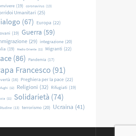
nvivere
(19)
coronavirus
(13)
orridoi Umanitari
(25)
ialogo
(67)
Europa
(22)
Guerra
(59)
ovani
(19)
mmigrazione
(29)
integrazione
(20)
Migranti
(22)
alia
(19)
Medio Oriente
(11)
ace
(86)
Pandemia
(17)
apa Francesco
(91)
Preghiera per la pace
(22)
vertà
(16)
Religioni
(32)
Rifugiati
(19)
ofughi
(12)
Solidarietà
(74)
ssia
(11)
Ucraina
(41)
terrorismo
(20)
litudine
(13)