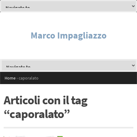
Marco Impagliazzo
Home
›
caporalato
Articoli con il tag
“caporalato”