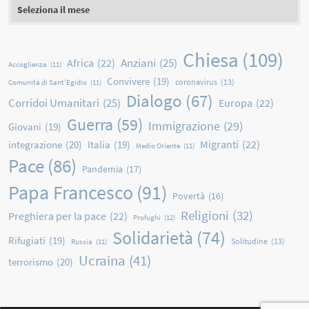
Archivio
Chiesa
(109)
Anziani
(25)
Africa
(22)
Accoglienza
(11)
Convivere
(19)
coronavirus
(13)
Comunità di Sant'Egidio
(11)
Dialogo
(67)
Corridoi Umanitari
(25)
Europa
(22)
Guerra
(59)
Immigrazione
(29)
Giovani
(19)
Migranti
(22)
integrazione
(20)
Italia
(19)
Medio Oriente
(11)
Pace
(86)
Pandemia
(17)
Papa Francesco
(91)
Povertà
(16)
Religioni
(32)
Preghiera per la pace
(22)
Profughi
(12)
Solidarietà
(74)
Rifugiati
(19)
Solitudine
(13)
Russia
(11)
Ucraina
(41)
terrorismo
(20)