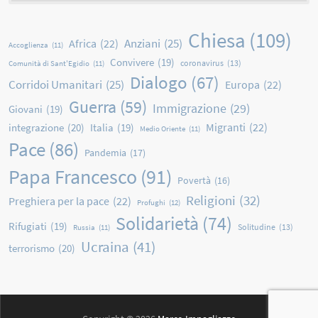
Chiesa
(109)
Anziani
(25)
Africa
(22)
Accoglienza
(11)
Convivere
(19)
coronavirus
(13)
Comunità di Sant'Egidio
(11)
Dialogo
(67)
Corridoi Umanitari
(25)
Europa
(22)
Guerra
(59)
Immigrazione
(29)
Giovani
(19)
Migranti
(22)
integrazione
(20)
Italia
(19)
Medio Oriente
(11)
Pace
(86)
Pandemia
(17)
Papa Francesco
(91)
Povertà
(16)
Religioni
(32)
Preghiera per la pace
(22)
Profughi
(12)
Solidarietà
(74)
Rifugiati
(19)
Solitudine
(13)
Russia
(11)
Ucraina
(41)
terrorismo
(20)