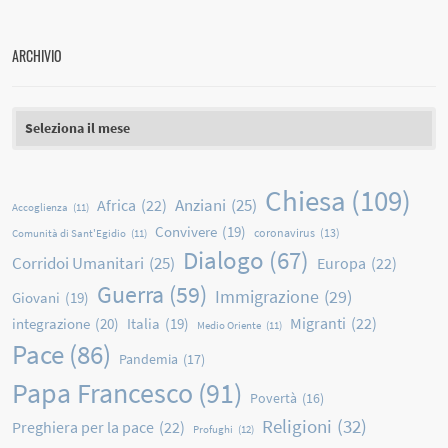
ARCHIVIO
Archivio
Chiesa
(109)
Anziani
(25)
Africa
(22)
Accoglienza
(11)
Convivere
(19)
coronavirus
(13)
Comunità di Sant'Egidio
(11)
Dialogo
(67)
Corridoi Umanitari
(25)
Europa
(22)
Guerra
(59)
Immigrazione
(29)
Giovani
(19)
Migranti
(22)
integrazione
(20)
Italia
(19)
Medio Oriente
(11)
Pace
(86)
Pandemia
(17)
Papa Francesco
(91)
Povertà
(16)
Religioni
(32)
Preghiera per la pace
(22)
Profughi
(12)