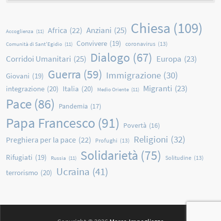
Chiesa
(109)
Anziani
(25)
Africa
(22)
Accoglienza
(11)
Convivere
(19)
coronavirus
(13)
Comunità di Sant'Egidio
(11)
Dialogo
(67)
Corridoi Umanitari
(25)
Europa
(23)
Guerra
(59)
Immigrazione
(30)
Giovani
(19)
Migranti
(23)
integrazione
(20)
Italia
(20)
Medio Oriente
(11)
Pace
(86)
Pandemia
(17)
Papa Francesco
(91)
Povertà
(16)
Religioni
(32)
Preghiera per la pace
(22)
Profughi
(13)
Solidarietà
(75)
Rifugiati
(19)
Solitudine
(13)
Russia
(11)
Ucraina
(41)
terrorismo
(20)