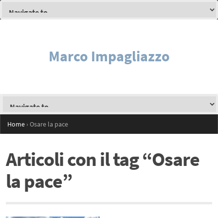
Marco Impagliazzo
Home
›
Osare la pace
Articoli con il tag “Osare
la pace”