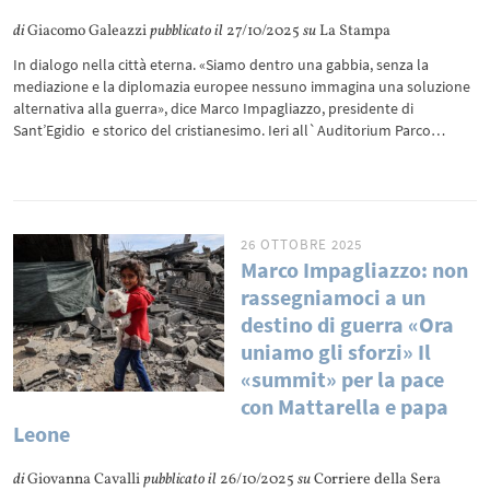
di
Giacomo Galeazzi
pubblicato il
27/10/2025
su
La Stampa
In dialogo nella città eterna. «Siamo dentro una gabbia, senza la
mediazione e la diplomazia europee nessuno immagina una soluzione
alternativa alla guerra», dice Marco Impagliazzo, presidente di
Sant’Egidio e storico del cristianesimo. Ieri all`Auditorium Parco…
26 OTTOBRE 2025
Marco Impagliazzo: non
rassegniamoci a un
destino di guerra «Ora
uniamo gli sforzi» Il
«summit» per la pace
con Mattarella e papa
Leone
di
Giovanna Cavalli
pubblicato il
26/10/2025
su
Corriere della Sera