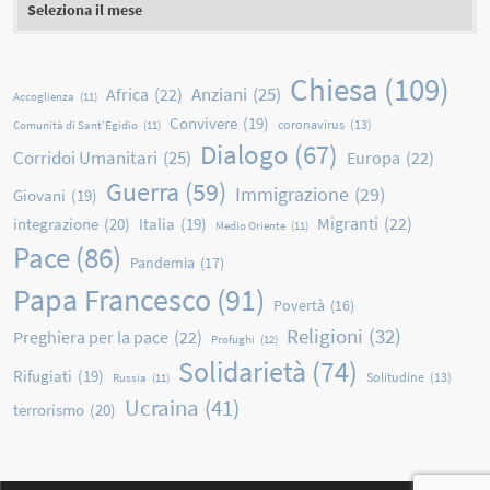
Chiesa
(109)
Anziani
(25)
Africa
(22)
Accoglienza
(11)
Convivere
(19)
coronavirus
(13)
Comunità di Sant'Egidio
(11)
Dialogo
(67)
Corridoi Umanitari
(25)
Europa
(22)
Guerra
(59)
Immigrazione
(29)
Giovani
(19)
Migranti
(22)
integrazione
(20)
Italia
(19)
Medio Oriente
(11)
Pace
(86)
Pandemia
(17)
Papa Francesco
(91)
Povertà
(16)
Religioni
(32)
Preghiera per la pace
(22)
Profughi
(12)
Solidarietà
(74)
Rifugiati
(19)
Solitudine
(13)
Russia
(11)
Ucraina
(41)
terrorismo
(20)