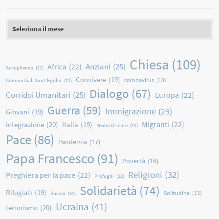
Archivio
Chiesa
(109)
Anziani
(25)
Africa
(22)
Accoglienza
(11)
Convivere
(19)
coronavirus
(13)
Comunità di Sant'Egidio
(11)
Dialogo
(67)
Corridoi Umanitari
(25)
Europa
(22)
Guerra
(59)
Immigrazione
(29)
Giovani
(19)
Migranti
(22)
integrazione
(20)
Italia
(19)
Medio Oriente
(11)
Pace
(86)
Pandemia
(17)
Papa Francesco
(91)
Povertà
(16)
Religioni
(32)
Preghiera per la pace
(22)
Profughi
(12)
Solidarietà
(74)
Rifugiati
(19)
Solitudine
(13)
Russia
(11)
Ucraina
(41)
terrorismo
(20)