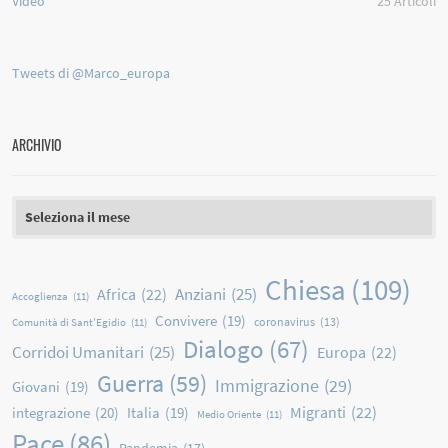
Video
25
Articoli
Tweets di @Marco_europa
ARCHIVIO
Archivio
Chiesa
(109)
Anziani
(25)
Africa
(22)
Accoglienza
(11)
Convivere
(19)
coronavirus
(13)
Comunità di Sant'Egidio
(11)
Dialogo
(67)
Corridoi Umanitari
(25)
Europa
(22)
Guerra
(59)
Immigrazione
(29)
Giovani
(19)
Migranti
(22)
integrazione
(20)
Italia
(19)
Medio Oriente
(11)
Pace
(86)
Pandemia
(17)