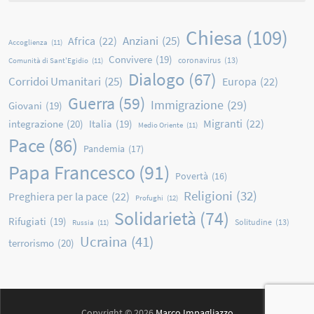
Chiesa
(109)
Anziani
(25)
Africa
(22)
Accoglienza
(11)
Convivere
(19)
coronavirus
(13)
Comunità di Sant'Egidio
(11)
Dialogo
(67)
Corridoi Umanitari
(25)
Europa
(22)
Guerra
(59)
Immigrazione
(29)
Giovani
(19)
Migranti
(22)
integrazione
(20)
Italia
(19)
Medio Oriente
(11)
Pace
(86)
Pandemia
(17)
Papa Francesco
(91)
Povertà
(16)
Religioni
(32)
Preghiera per la pace
(22)
Profughi
(12)
Solidarietà
(74)
Rifugiati
(19)
Solitudine
(13)
Russia
(11)
Ucraina
(41)
terrorismo
(20)
Copyright © 2026
Marco Impagliazzo