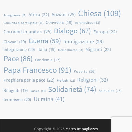
Chiesa
(109)
Anziani
(25)
Africa
(22)
Accoglienza
(11)
Convivere
(19)
coronavirus
(13)
Comunità di Sant'Egidio
(11)
Dialogo
(67)
Corridoi Umanitari
(25)
Europa
(22)
Guerra
(59)
Immigrazione
(29)
Giovani
(19)
Migranti
(22)
integrazione
(20)
Italia
(19)
Medio Oriente
(11)
Pace
(86)
Pandemia
(17)
Papa Francesco
(91)
Povertà
(16)
Religioni
(32)
Preghiera per la pace
(22)
Profughi
(12)
Solidarietà
(74)
Rifugiati
(19)
Solitudine
(13)
Russia
(11)
Ucraina
(41)
terrorismo
(20)
Copyright © 2026
Marco Impagliazzo