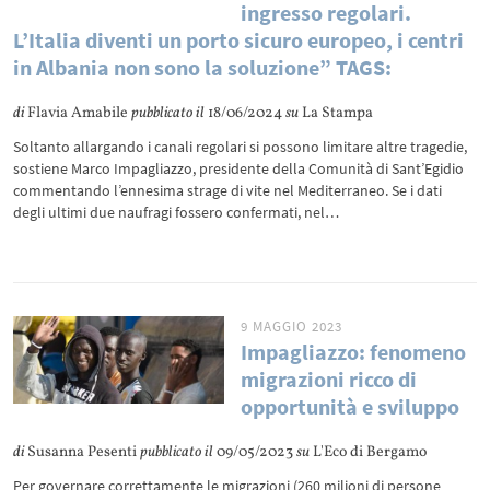
ingresso regolari.
L’Italia diventi un porto sicuro europeo, i centri
in Albania non sono la soluzione” TAGS:
di
Flavia Amabile
pubblicato il
18/06/2024
su
La Stampa
Soltanto allargando i canali regolari si possono limitare altre tragedie,
sostiene Marco Impagliazzo, presidente della Comunità di Sant’Egidio
commentando l’ennesima strage di vite nel Mediterraneo. Se i dati
degli ultimi due naufragi fossero confermati, nel…
9 MAGGIO 2023
Impagliazzo: fenomeno
migrazioni ricco di
opportunità e sviluppo
di
Susanna Pesenti
pubblicato il
09/05/2023
su
L'Eco di Bergamo
Per governare correttamente le migrazioni (260 milioni di persone