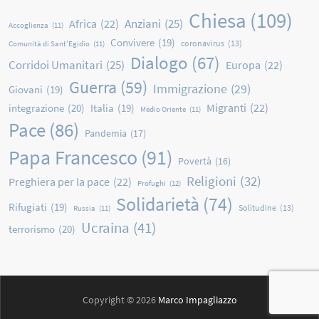
Chiesa
(109)
Anziani
(25)
Africa
(22)
Accoglienza
(11)
Convivere
(19)
coronavirus
(13)
Comunità di Sant'Egidio
(11)
Dialogo
(67)
Corridoi Umanitari
(25)
Europa
(22)
Guerra
(59)
Immigrazione
(29)
Giovani
(19)
Migranti
(22)
integrazione
(20)
Italia
(19)
Medio Oriente
(11)
Pace
(86)
Pandemia
(17)
Papa Francesco
(91)
Povertà
(16)
Religioni
(32)
Preghiera per la pace
(22)
Profughi
(12)
Solidarietà
(74)
Rifugiati
(19)
Solitudine
(13)
Russia
(11)
Ucraina
(41)
terrorismo
(20)
Copyright © 2026
Marco Impagliazzo