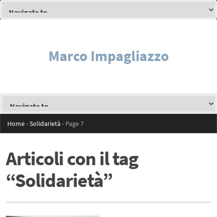
Marco Impagliazzo
Home
›
Solidarietà
›
Page 7
Articoli con il tag
“Solidarietà”