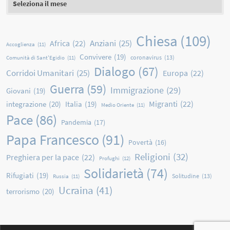
Chiesa
(109)
Anziani
(25)
Africa
(22)
Accoglienza
(11)
Convivere
(19)
coronavirus
(13)
Comunità di Sant'Egidio
(11)
Dialogo
(67)
Corridoi Umanitari
(25)
Europa
(22)
Guerra
(59)
Immigrazione
(29)
Giovani
(19)
Migranti
(22)
integrazione
(20)
Italia
(19)
Medio Oriente
(11)
Pace
(86)
Pandemia
(17)
Papa Francesco
(91)
Povertà
(16)
Religioni
(32)
Preghiera per la pace
(22)
Profughi
(12)
Solidarietà
(74)
Rifugiati
(19)
Solitudine
(13)
Russia
(11)
Ucraina
(41)
terrorismo
(20)